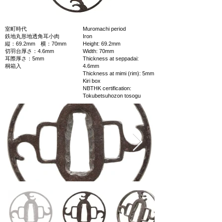
室町時代
Muromachi period
鉄地丸形地透角耳小肉
Iron
縦：69.2mm 横：70mm
Height: 69.2mm
切羽台厚さ：4.6mm
Width: 70mm
耳際厚さ：5mm
Thickness at seppadai:
桐箱入
4.6mm
Thickness at mimi (rim): 5mm
Kiri box
NBTHK certification:
Tokubetsuhozon tosogu