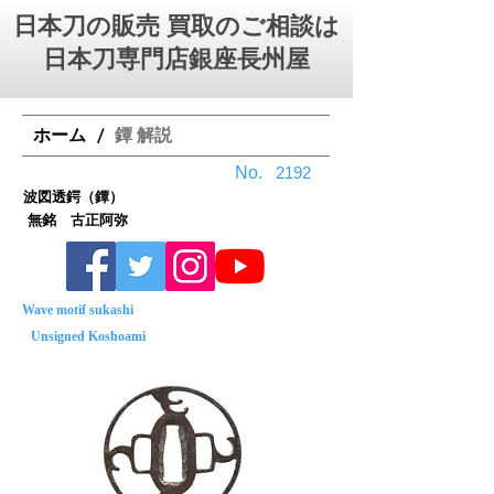
日本刀の販売 買取のご相談は
日本刀専門店銀座⻑州屋
ホーム
鐔 解説
/
No.
2192
波図透鍔（鐔）
無銘 古正阿弥
Wave motif sukashi
Unsigned Koshoami