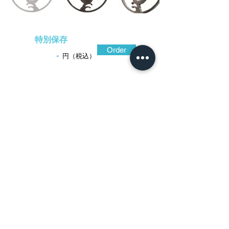
特別保存
Order
-
円（税込）
​音声解説
-00:40
足利将軍に芸能や技術で仕えた同朋衆が
用いた阿弥号。正阿弥は白銀師として同朋
衆であったといわれている。わずかに横広
がりの丸形と大きな小判型の切羽台は、角
ばった小柄笄櫃とともに時代の上がる鐔の
特徴を表している。鍛えの良い鉄地は黒々
として手強い印象。上下左右に配置された
波頭は互いに反転しあい、均衡を保ちなが
ら大きな動きを感じさせる。相反するもの
を内包しつつ無駄のない意匠はすっきりと
して心地好い。