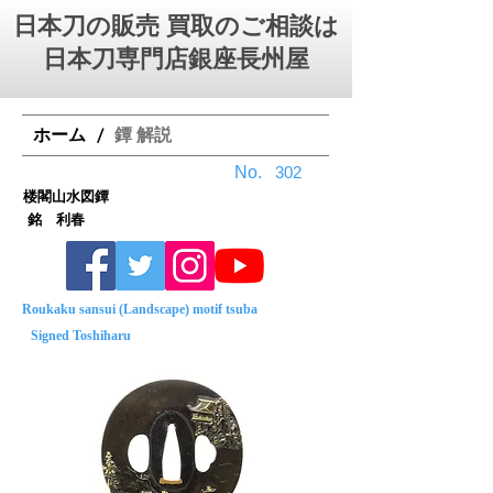
日本刀の販売 買取のご相談は
日本刀専門店銀座⻑州屋
ホーム
鐔 解説
/
No.
302
楼閣山水図鐔
銘 利春
Roukaku sansui (Landscape) motif tsuba
Signed Toshiharu