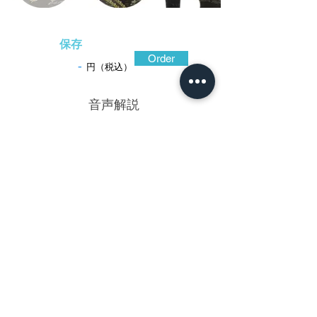
保存
Order
-
円（税込）
​音声解説
-01:04
奈良派は安親、利壽、乗意などを輩出し
た江戸を代表する流派。利春は奈良三代利
永に学んだ利長の弟子で、江戸出府間もな
い頃の安親も製作したように古典の山水図
を手本とした絵画的な作風を得意とし、こ
の鐔でも赤銅地を高彫に色絵を加え、折り
重なるような懸崖の続く深山と小舟の行き
来する湖水の遠く霞む様子を、巧みな構成
で彫り表している。銅と金の合金からなる
漆黒の赤銅地に、金朧銀素銅の色絵が鮮や
か。
保存刀装具鑑定書(奈良派)