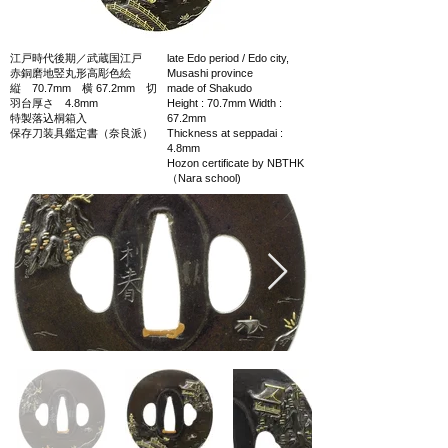
江戸時代後期／武蔵国江戸
late Edo period / Edo city,
赤銅磨地竪丸形高彫色絵
Musashi province
縦 70.7mm 横 67.2mm 切
made of Shakudo
羽台厚さ 4.8mm
Height : 70.7mm Width :
特製落込桐箱入
67.2mm
保存刀装具鑑定書（奈良派）
Thickness at seppadai :
4.8mm
Hozon certificate by NBTHK
（Nara school)