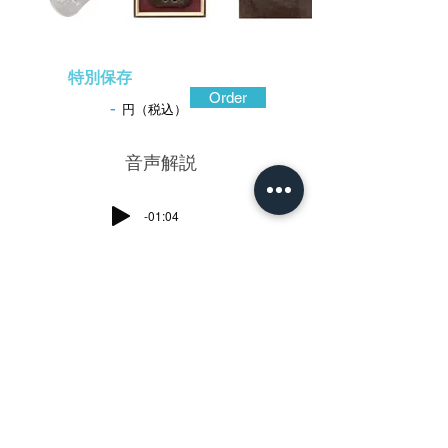
特別保存
Order
-
円（税込）
​音声解説
-01:04
大学形と称された安親の散梅図鐔。松平
大学頭頼貞に召し抱えられ、その豪放な気
性の影響を大いに受けたのであろう、雄渾
にして格調高い、壮年期安親の代表作であ
る。本作はその安親の散梅図を念頭におい
て製作された堂々たる大学形の鐔。地鉄か
ら造った鍛えの良い地はすべすべと滑らか
な手触りで心地良い。そこに浮かび上がる
ように散らされた梅の花は、柔らかくふっ
くらとして優し気な様子。豪胆な造り込み
の中で繊細さと可憐さが際立つ。一体どん