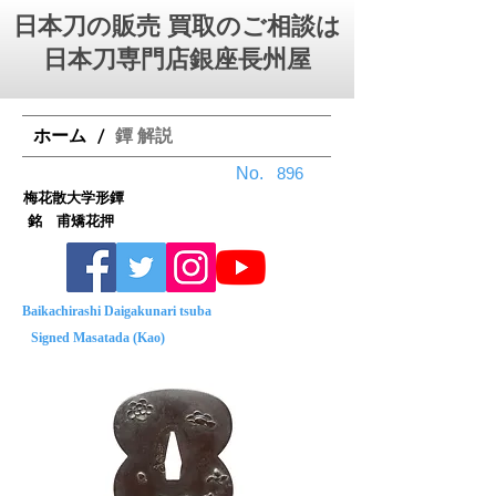
日本刀の販売 買取のご相談は
日本刀専門店銀座⻑州屋
ホーム
鐔 解説
/
No.
896
梅花散大学形鐔
銘 甫矯花押
Baikachirashi Daigakunari tsuba
Signed Masatada (Kao)