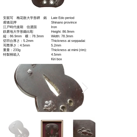
安親写 梅花散大学形鐔 銘
Late Edo period
甫矯花押
Shinano province
江戸時代後期 信濃国
Iron
鉄磨地大学形鋤出彫
Height: 86.9mm
縦：86.9mm 横：78.3mm
Width: 78.3mm
切羽台厚さ：5.2mm
Thickness at seppadai:
耳際厚さ：4.5mm
5.2mm
重量：233g
Thickness at mimi (rim):
特製桐箱入
4.5mm
Kiri box