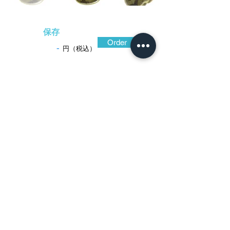
保存
Order
-
円（税込）
​音声解説
-01:04
安定感のある木瓜形の四方に花弁のよう
に州浜を配し、それらの縁を金と銀の布目
象嵌で装った、京で育まれた文様文化が主
題の、品位が高く美しい鐔。真鍮地は表面
に微細な皺状の肌模様(注)が浮かび上がって
おり、埋忠明壽にもみられる特徴。金は頗
る鮮やかで、銀は独特の深みのある光沢、
それらの特性を活かしているのが真鍮地で
あろう。
保存刀装具鑑定書(埋忠)