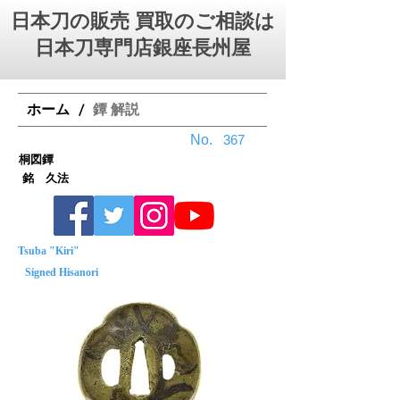
日本刀の販売 買取のご相談は
日本刀専門店銀座⻑州屋
ホーム
鐔 解説
/
No.
367
桐図鐔
銘 久法
Tsuba "Kiri"
Signed Hisanori