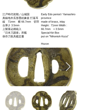
江戸時代初期／山城国
Early Edo period / Yamashiro
真鍮地木瓜形墨絵象嵌 打返耳
province
縦 71mm 横 66.7mm 切羽
made of brass, inlay
台厚さ 3.5mm
Height : 71mm Width :
上製落込桐箱入
66.7mm × 3.5mm
『日本刀講座』所載
Special Kiri Box
保存刀装具鑑定書
put on "Nihontoh Koza"
Hozon