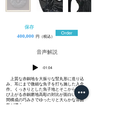
保存
Order
400,000
円（税込）
​音声解説
-01:04
上質な赤銅地を大振りな竪丸形に造り込
み、耳にまで微細な魚子を打ち施した入念
作。くっきりとした魚子地とそこから浮か
び上がる赤銅磨地高彫の対比が面白い。空
間構成の巧みさでゆったりと大らかな雰囲
気が漂う。
柴を担ぎ歩きながら読書する姿は二宮尊徳
を彷彿とさせるが、人物の出で立ちは中国
のもの。この人は前漢武帝の時代の官僚朱
買臣。生家は貧しかったが読書好きで、五