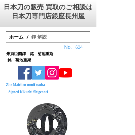
日本刀の販売 買取のご相談は
日本刀専門店銀座⻑州屋
ホーム
鐔 解説
/
No.
604
朱買臣図鐔 銘 菊池重斯
銘 菊池重斯
Zhe Maichen motif tsuba
Signed Kikuchi Shigenori