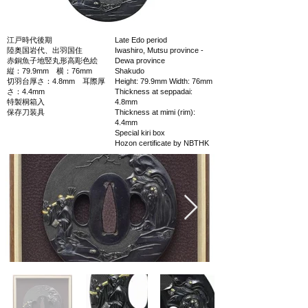
江戸時代後期
Late Edo period
陸奥国岩代、出羽国住
Iwashiro, Mutsu province -
赤銅魚子地竪丸形高彫色絵
Dewa province
縦：79.9mm 横：76mm
Shakudo
切羽台厚さ：4.8mm 耳際厚
Height: 79.9mm Width: 76mm
さ：4.4mm
Thickness at seppadai:
特製桐箱入
4.8mm
保存刀装具
Thickness at mimi (rim):
4.4mm
Special kiri box
Hozon certificate by NBTHK