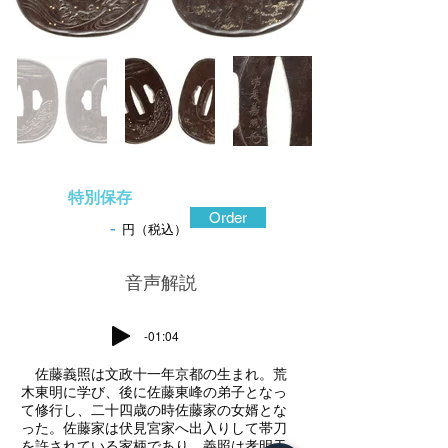
特別保存
Order
-
円（税込）
​音声解説
-01:04
佐藤義照は文政十一年京都の生まれ。荒
木東明に学び、後に佐藤東峰の弟子となっ
て修行し、二十四歳の時佐藤家の女婿とな
った。佐藤家は伏見宮家へ出入りして帯刀
を許されている家柄であり、義照は孝明天