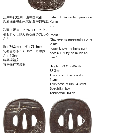
江戸時代後期 山城国京都
Late Edo Yamashiro province
鉄地撫角形鋤出高彫象嵌鋤残耳
Kyoto
Iron
和歌：憂きことのなほこの上に
積もれかし限りある身の力ため
Poem :
さん
"Sad events repeatedly come
to me.
縦：79.2mm 横：73.3mm
I don't know my limits right
切羽台厚さ：4.1mm 耳際厚
now, but I'll try as much as I
さ：4.3mm
can."
特製桐箱入
特別保存刀装具
Height : 79.2mmWidth :
73.3mm
Thickness at seppa dai :
4.1mm
Thickness at rim : 4.3mm
Specialkiri box
Tokubetsu Hozon