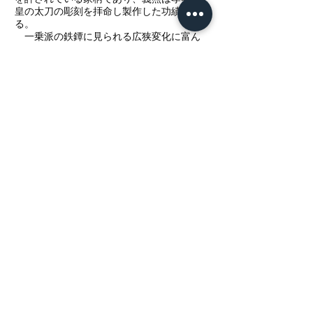
皇の太刀の彫刻を拝命し製作した功績があ
る。
一乗派の鉄鐔に見られる広狭変化に富ん
だ鋤残し耳に縁取られた本作。棚引く雲間
から冴え冴えと輝く銀象嵌の月が照らすの
は、ぶつかり合う激しい波。波頭の先端が
上へ上へと伸びる無数の手のようにも見え
る。金銀の布目象嵌を散り置いた裏面を砂
子や切箔を置いた料紙に見立て、流麗な書
体で刻されたのは、「憂きことのなほこの
上に積もれかし限りある身の力ためさん」
江戸時代初期の陽明学者 熊沢蕃山の詠ん
だとされる和歌である。大阪正宗と尊称さ
れた刀匠井上真改の名付け親でもある蕃山
は、真改とは陽明学者中江藤樹の同門であ
り、藤樹の没後は師でもあった。備前岡山
藩主池田光政に仕え、治山・治水、救民に
治績をあげるが、幕政を批判したとして晩
年は古河藩預かりの蟄居謹慎処分となり古
河で病死した。蕃山が再び脚光を浴びるこ
とになったのが幕末動乱の時代。蕃山の思
想と行動は島津斉彬、佐久間象山、西郷隆
盛、吉田松陰ら時代を動かす原動力となっ
た人々に多大な影響を与えた。時は正に佐