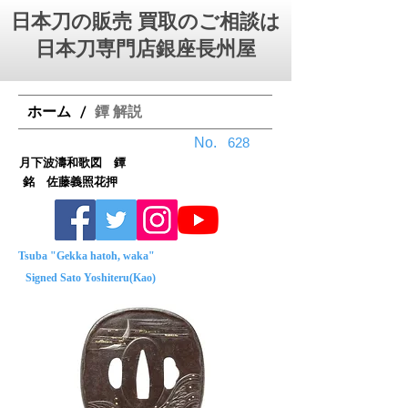
日本刀の販売 買取のご相談は
日本刀専門店銀座⻑州屋
ホーム
鐔 解説
/
No.
628
月下波濤和歌図 鐔
銘 佐藤義照花押
Tsuba "Gekka hatoh, waka"
Signed Sato Yoshiteru(Kao)