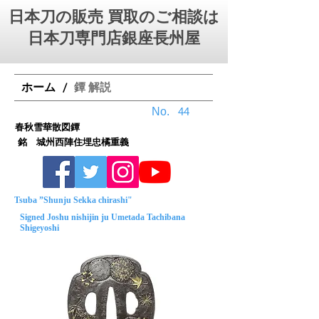
日本刀の販売 買取のご相談は
日本刀専門店銀座⻑州屋
ホーム
鐔 解説
/
No.
44
春秋雪華散図鐔
銘 城州西陣住埋忠橘重義
Tsuba ”Shunju Sekka chirashi"
Signed Joshu nishijin ju Umetada Tachibana
Shigeyoshi