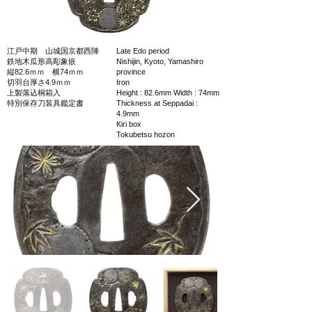
江戸中期 山城国京都西陣
Late Edo period
鉄地木瓜形高彫象嵌
Nishijin, Kyoto, Yamashiro
縦82.6ｍｍ 横74ｍｍ
province
切羽台厚さ4.9ｍｍ
Iron
上製落込桐箱入
Height : 82.6mm Width : 74mm
特別保存刀装具鑑定書
Thickness at Seppadai :
4.9mm
Kiri box
Tokubetsu hozon