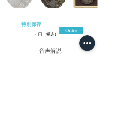
特別保存
Order
-
円（税込）
​音声解説
-01:04
山城国西陣に栄えた埋忠家は、文様美を
極めた明寿によって遍く知られ、その後の
金工の基礎を成した芸術集団の一つでもあ
る。中でも埋忠重義は、京の七左衛門の他
にも同銘工が江戸や明石で活躍しているよ
うに埋忠家の基幹を成す存在であった。こ
の鐔は、桜楓に降りかかる雪を自然風景の
一部として捉え、重義らしい品位高い構成
で文様表現した作。地鉄は色合い黒く、鋤
き込まれた痕跡が地面に氷割文のように残
されて景色となり、高彫に金銀の布目象嵌