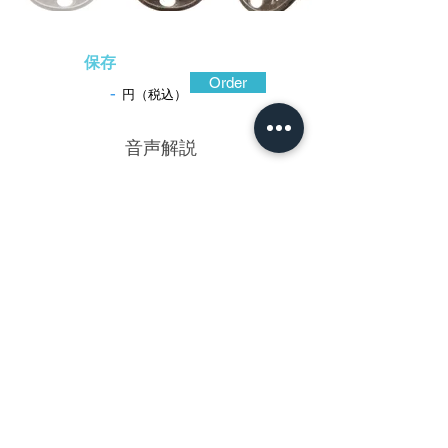
保存
Order
-
円（税込）
​音声解説
-01:04
甚吾茂永は神吉深信と同時代に活躍した
志水派の掉尾を飾る名工。先祖伝来の優れ
た写しものや独創性あふれる印象に残る作
を生み出した。竪丸形の鉄地は切羽台から
徐々に肉を落とし、耳に向かって再び肉付
きをよくする布袋腹のような造り込み。左
右を大きく笠透とし、表は銀線象嵌、裏に
は真鍮線象嵌を施している。銀線象嵌は、
敢えて所々象嵌を入れておらず、切れ切れ
になっており、古雅な趣を感じさせる。同
時に、未完成のもの、満開の桜より咲きか
けの蕾を愛でる、禅や茶の湯の美に対する