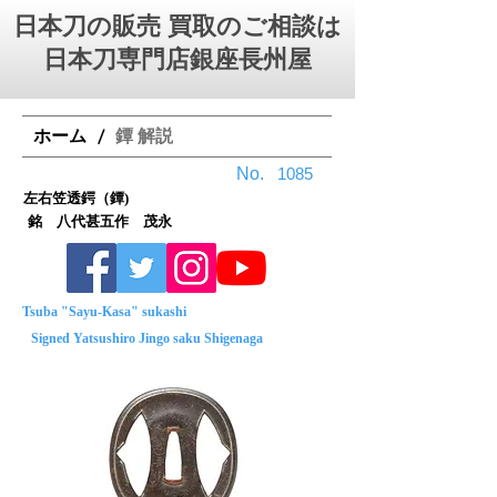
日本刀の販売 買取のご相談は
日本刀専門店銀座⻑州屋
ホーム
鐔 解説
/
No.
1085
左右笠透鍔（鐔)
銘 八代甚五作 茂永
Tsuba "Sayu-Kasa" sukashi
Signed Yatsushiro Jingo saku Shigenaga