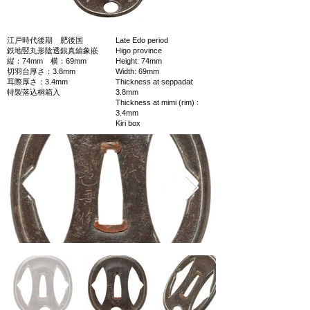
江戸時代後期 肥後国
Late Edo period
鉄地竪丸形陰透銀真鍮象嵌
Higo province
縦：74mm 横：69mm
Height: 74mm
切羽台厚さ：3.8mm
Width: 69mm
耳際厚さ：3.4mm
Thickness at seppadai:
特製落込桐箱入
3.8mm
Thickness at mimi (rim) :
3.4mm
Kiri box