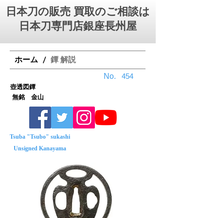
日本刀の販売 買取のご相談は
日本刀専門店銀座⻑州屋
ホーム
鐔 解説
/
No.
454
壺透図鐔
無銘 金山
Tsuba "Tsubo" sukashi
Unsigned Kanayama