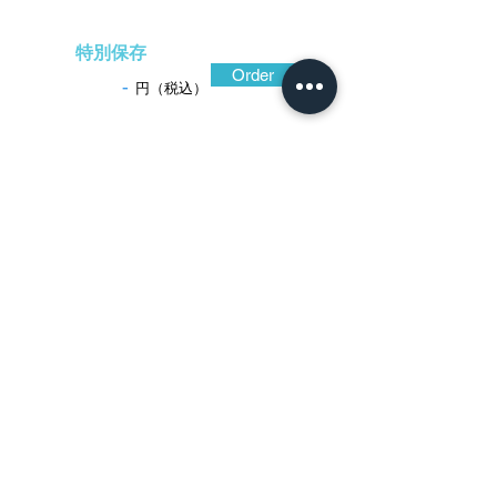
特別保存
Order
-
円（税込）
​音声解説
-01:04
硬軟質の異なる鋼を鍛え合わせたもので
あろう、ねっとりとした質感に包まれてい
る。鍛え叩き締めた鎚の痕跡が地面に浮か
んで穏やかな鉄骨が現われ、耳の抑揚ある
鉄骨へと連続。造り込みは小振りに引き締
まって拵の備えとしては最適。図柄は酒壺
であろうか、左右対称の透かしが美しく、
実用に適しているのみならず道具を超えた
存在感がある。
特別保存刀装具鑑定書(金山)