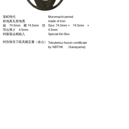
室町時代
Muromachi period
鉄地真丸形地透
made of iron
縦 74.5mm 横 74.5mm 切
Size; 74.5mm × 74.5mm ×
羽台厚さ 4.5mm
4.5mm
特製落込桐箱入
Special Kiri Box
特別保存刀装具鑑定書（金山）
Tokubetsu-hozon certificate
by NBTHK （Kanayama)