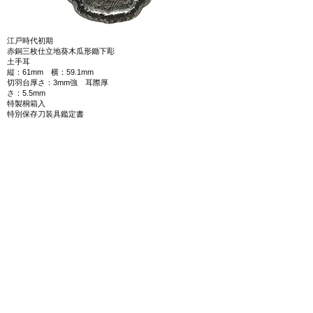
江戸時代初期
赤銅三枚仕立地葵木瓜形鋤下彫
土手耳
縦：61mm 横：59.1mm
切羽台厚さ：3mm強 耳際厚
さ：5.5mm
特製桐箱入
特別保存刀装具鑑定書