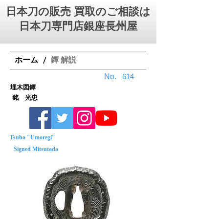
日本刀の販売 買取のご相談は
日本刀専門店銀座⻑州屋
ホーム
鐔 解説
/
No.
614
埋木図鐔
銘 光忠
Tsuba "Umoregi"
Signed Mitsutada