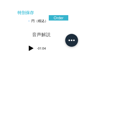
特別保存
Order
-
円（税込）
​音声解説
-01:04
本作はあたかも埋木を地中から掘り出
し、磨き上げたかのような鐔である。量感
のある赤銅地のごつごつとした土手耳、美
しい木理を鋤下彫と毛彫で表し、切羽台に
は鏨運びに特徴のある二字銘が刻まれてい
る。半ば炭化した埋もれ木は工芸品や燃料
として用いられたが、反面、世間から顧み
られなくなった人の喩にも使われる。幕末
の大老井伊直弼がまだ捨縁であった若き日
の居所は「埋木舎」といった。果たしてこ
の鐔にはどんな意味が込められているだろ
う。この光忠は、銘形は古埋忠の光忠に似
ているところもあるが、作風が異なる。そ