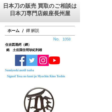
日本刀の販売 買取のご相談は
日本刀専門店銀座⻑州屋
ホーム
鐔 解説
/
No.
1058
住吉図透鍔（鐔）
銘 土佐国住明珍紀利雄
Sumiyoshi motif tsuba
Signed Tosa no kuni ju Myochin Kino Toshio