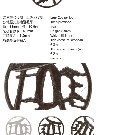
江戸時代後期 土佐国後期
Late Edo period
鉄地竪丸形地透毛彫
Tosa province
縦：83mm 横：80.6mm
Iron
切羽台厚さ：6.3mm
Height: 83mm
耳際厚さ：6.2mm
Width: 80.6mm
特製落込桐箱入
Thickness at seppadai:
6.3mm
Thickness at mimi (rim) :
6.2mm
Kiri box