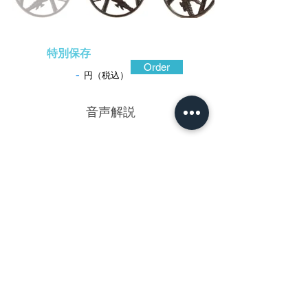
特別保存
Order
-
円（税込）
​音声解説
-01:04
鳥居に松を配した図を住吉図といい、装
剣小道具の好画題である。住吉神社の前が
海だった時代、海岸線には松林が広がり、
白砂青松の景勝地であった。住吉（住之
江）は松の名所。数々の歌に詠まれる場所
であった。絵画や工芸の世界では、松と鳥
居、または松と太鼓橋があれば、社殿はな
くとも住吉神社を表しているのである。
赤坂鐔に範をとった、鍛え良く力強い地
鉄は透の内側や耳の一部に合わせ鍛えの跡
が見られる。切羽台と松、鳥居が作る空間