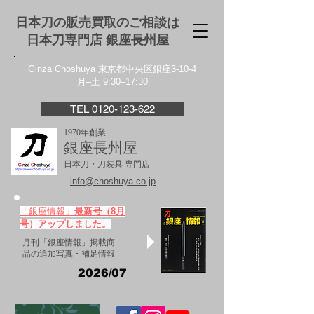
日本刀の販売買取のご相談は
日本刀専門店 銀座⻑州屋
Ginza Choshuya 東京都中央区銀座3-10-4
月–土 9:30–17:30
TEL 0120-123-622
1970年創業
銀座長州屋
日本刀・刀装具 専門店
info@choshuya.co.jp
「銀座情報」
最新号（8月
号）アップしました。
月刊「銀座情報」掲載商
品の追加写真・補足情報
2026/07