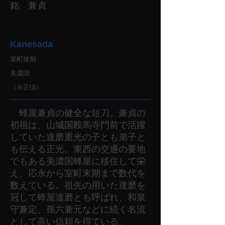
銘 兼貞
Kanesada
室町後期
美濃国
（永正頃）
蜂屋兼貞の健全な短刀。兼貞の
初祖は、山城国鞍馬寺門前で活躍
していた達磨重光の子とも弟子と
も伝える正光。東西の交通の要地
でもある美濃国蜂屋に移住して栄
え、応永から室町末期まで数代を
数えている。祖先の用いた達磨を
冠して蜂屋達磨とも呼ばれ、和泉
守兼定、孫六兼元などに続く名流
として高い信頼を得ている。