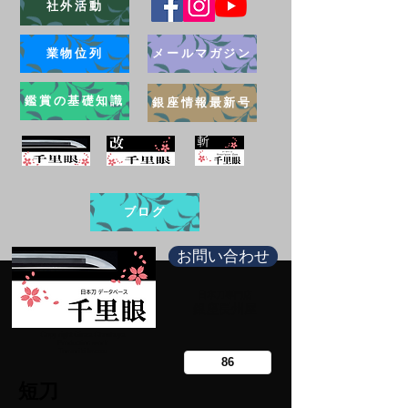
社外活動
業物位列
メールマガジン
鑑賞の基礎知識
銀座情報最新号
ブログ
お問い合わせ
日本刀専門店
​銀座長州屋
Copy right Ginza Choshuya
Production work
​Tomoriki Imazu
短刀