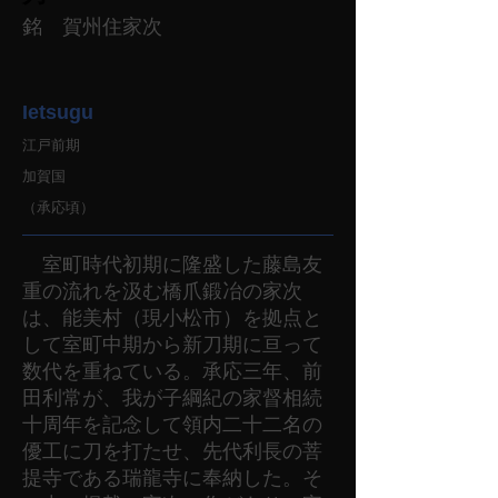
銘 賀州住家次
Ietsugu
江戸前期
加賀国
（承応頃）
室町時代初期に隆盛した藤島友
重の流れを汲む橋爪鍛冶の家次
は、能美村（現小松市）を拠点と
して室町中期から新刀期に亘って
数代を重ねている。承応三年、前
田利常が、我が子綱紀の家督相続
十周年を記念して領内二十二名の
優工に刀を打たせ、先代利長の菩
提寺である瑞龍寺に奉納した。そ