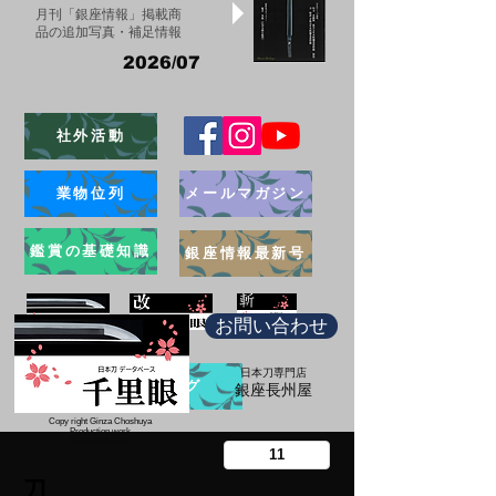
月刊「銀座情報」掲載商
品の追加写真・補足情報
2026/07
社外活動
業物位列
メールマガジン
鑑賞の基礎知識
銀座情報最新号
お問い合わせ
日本刀専門店
ブログ
​銀座長州屋
Copy right Ginza Choshuya
Production work
​Tomoriki Imazu
刀