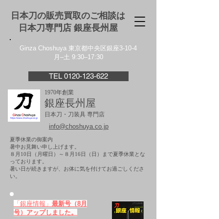
日本刀の販売買取のご相談は
日本刀専門店 銀座⻑州屋
Ginza Choshuya 東京都中央区銀座3-10-4
月–土 9:30–17:30
TEL 0120-123-622
1970年創業
銀座長州屋
日本刀・刀装具 専門店
info@choshuya.co.jp
夏季休業の御案内
暑中お見舞い申し上げます。
８月10日（月曜日）～８月16日（日）まで夏季休業とな
っております。
​暑い日が続きますが、お体に気を付けてお過ごしくださ
い。
「銀座情報」
最新号（8月
号）アップしました。