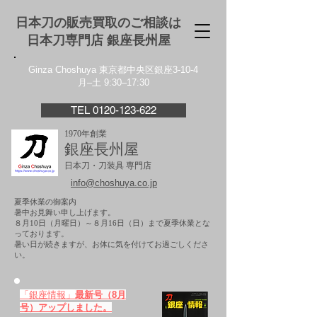
日本刀の販売買取のご相談は
日本刀専門店 銀座⻑州屋
Ginza Choshuya 東京都中央区銀座3-10-4
月–土 9:30–17:30
TEL 0120-123-622
1970年創業
銀座長州屋
日本刀・刀装具 専門店
info@choshuya.co.jp
夏季休業の御案内
暑中お見舞い申し上げます。
８月10日（月曜日）～８月16日（日）まで夏季休業とな
っております。
​暑い日が続きますが、お体に気を付けてお過ごしくださ
い。
「銀座情報」
最新号（8月
号）アップしました。