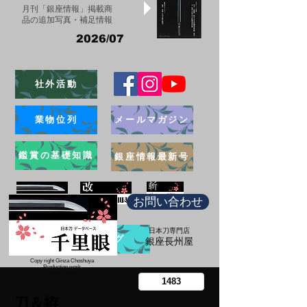
月刊「銀座情報」掲載商
品の追加写真・補足情報
2026/07
社外活動
業物位列
メールマガジン
鑑賞の基礎知識
銀座情報最新号
お問い合わせ
日本刀専門店
ブログ
​銀座長州屋
Copy right Ginza Choshuya
Production work
​Tomoriki Imazu
刀＆拵