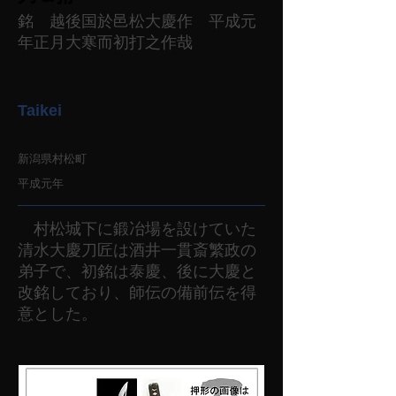
銘 越後国於邑松大慶作 平成元
年正月大寒而初打之作哉
Taikei
新潟県村松町
平成元年
村松城下に鍛冶場を設けていた
清水大慶刀匠は酒井一貫斎繁政の
弟子で、初銘は泰慶、後に大慶と
改銘しており、師伝の備前伝を得
意とした。