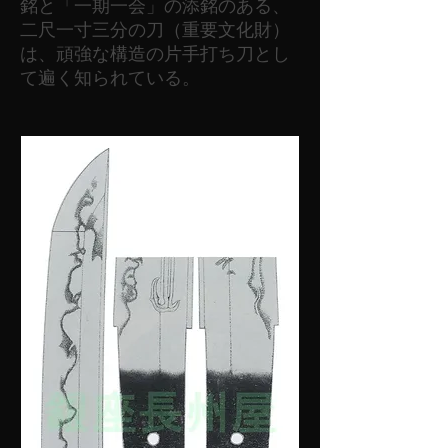
銘と「一期一会」の添銘のある、
二尺一寸三分の刀（重要文化財）
は、頑強な構造の片手打ち刀とし
て遍く知られている。