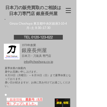
日本刀の販売買取のご相談は
日本刀専門店 銀座⻑州屋
Ginza Choshuya 東京都中央区銀座3-10-4
月–土 9:30–17:30
TEL 0120-123-622
1970年創業
銀座長州屋
日本刀・刀装具 専門店
info@choshuya.co.jp
夏季休業の御案内
暑中お見舞い申し上げます。
８月10日（月曜日）～８月16日（日）まで夏季休業とな
っております。
​暑い日が続きますが、お体に気を付けてお過ごしくださ
い。
「銀座情報」
最新号（8月
号）アップしました。