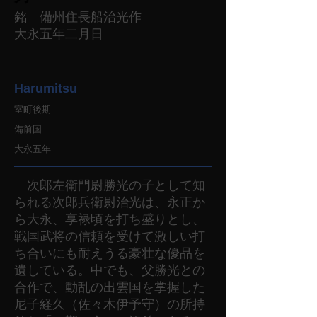
銘 備州住長船治光作
大永五年二月日
Harumitsu
室町後期
備前国
大永五年
次郎左衛門尉勝光の子として知
られる次郎兵衛尉治光は、永正か
ら大永、享禄頃を打ち盛りとし、
戦国武将の信頼を受けて激しい打
ち合いにも耐えうる豪壮な優品を
遺している。中でも、父勝光との
合作で、動乱の出雲国を掌握した
尼子経久（佐々木伊予守）の所持