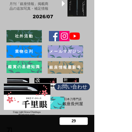
月刊「銀座情報」掲載商
品の追加写真・補足情報
2026/07
社外活動
業物位列
メールマガジン
鑑賞の基礎知識
銀座情報最新号
お問い合わせ
日本刀専門店
ブログ
​銀座長州屋
Copy right Ginza Choshuya
Production work
​Tomoriki Imazu
刀