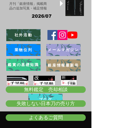
月刊「銀座情報」掲載商
品の追加写真・補足情報
2026/07
社外活動
業物位列
メールマガジン
鑑賞の基礎知識
銀座情報最新号
無料鑑定 売却相談
ブログ
失敗しない日本刀の売り方
よくあるご質問