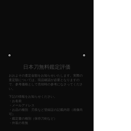
​日本刀無料鑑定評価
おおよその査定金額をお知らせいたします。実際の
査定額については、現品確認が必要となりますの
で、参考価格として売却時の参考になさってくださ
い。
下記の情報をお知らせください。
・お名前
・メールアドレス
・お品の種別 刃長など登録証の記載内容（画像尚
可）
・鑑定書の種別（保存刀剣など）
・外装の有無​