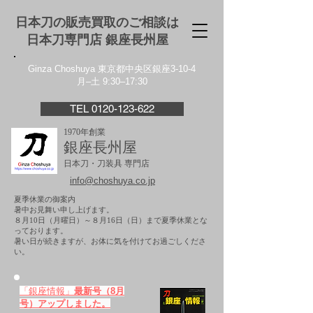
日本刀の販売買取のご相談は
日本刀専門店 銀座⻑州屋
Ginza Choshuya 東京都中央区銀座3-10-4
月–土 9:30–17:30
TEL 0120-123-622
1970年創業
銀座長州屋
日本刀・刀装具 専門店
info@choshuya.co.jp
夏季休業の御案内
暑中お見舞い申し上げます。
８月10日（月曜日）～８月16日（日）まで夏季休業とな
っております。
​暑い日が続きますが、お体に気を付けてお過ごしくださ
い。
「銀座情報」
最新号（8月
号）アップしました。