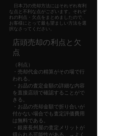
日本刀の売却方法にはそれぞれ有利
な点と不利な点がございます。​それぞ
れの利点・欠点をまとめましたので、
お客様にとって最も望ましい方法を選
択なさってください。
店頭売却の利点と欠
点
（利点）
・売却代金の精算がその場で行
われる。
・お品の査定金額の詳細な内容
を直接店頭で確認することがで
きる。
・お品の売却金額で折り合いが
付かない場合でも査定評価費用
は無料である。
・銀座長州屋の査定メリットが
得られる可能性がある。→よく