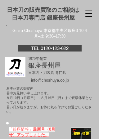
日本刀の販売買取のご相談は
日本刀専門店 銀座⻑州屋
Ginza Choshuya 東京都中央区銀座3-10-4
月–土 9:30–17:30
TEL 0120-123-622
1970年創業
銀座長州屋
日本刀・刀装具 専門店
info@choshuya.co.jp
夏季休業の御案内
暑中お見舞い申し上げます。
８月10日（月曜日）～８月16日（日）まで夏季休業とな
っております。
​暑い日が続きますが、お体に気を付けてお過ごしくださ
い。
「銀座情報」
最新号（8月
号）アップしました。