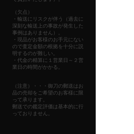
（欠点）
・輸送にリスクが伴う（過去に
深刻な輸送上の事故が発生した
事例はありません）。
・現品がお客様のお手元にない
ので査定金額の根拠を十分に説
明するのが難しい。
・代金の精算に１営業日～２営
業日の時間がかかる。
（注意）・・・御刀の郵送はお
品の売却をご希望のお客様に限
って承ります。
郵送での鑑定評価は基本的に行
っておりません。