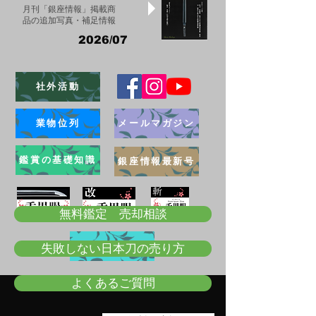
月刊「銀座情報」掲載商
品の追加写真・補足情報
2026/07
社外活動
業物位列
メールマガジン
鑑賞の基礎知識
銀座情報最新号
無料鑑定 売却相談
ブログ
失敗しない日本刀の売り方
よくあるご質問