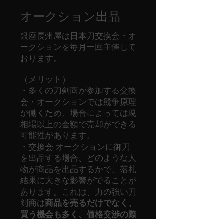
オークション出品
銀座長州屋は日本刀交換会・オ
ークションを毎月一回主催して
おります。
（メリット）
・多くの刀剣商が参加する交換
会・オークションでは競争原理
が働くため、場合によっては現
相場以上の金額で売却ができる
可能性があります。
・交換会 オークションに御刀
を出品する場合、どのような人
物が商品を出品するかで、落札
結果に大きな影響がでることが
あります。これは、力の強い刀
剣商は
商品を売るだけでなく、
買う機会も多く、価格交渉の際