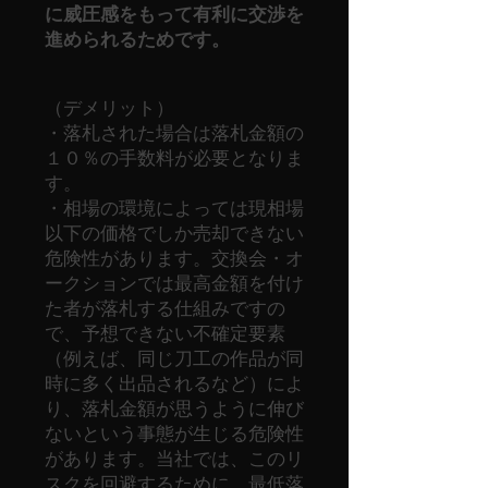
に威圧感をもって有利に交渉を
進められるためです。
（デメリット）
・落札された場合は落札金額の
１０％の手数料が必要となりま
す。
・相場の環境によっては現相場
以下の価格でしか売却できない
危険性があります。交換会・オ
ークションでは最高金額を付け
た者が落札する仕組みですの
で、予想できない不確定要素
（例えば、同じ刀工の作品が同
時に多く出品されるなど）によ
り、落札金額が思うように伸び
ないという事態が生じる危険性
があります。当社では、このリ
スクを回避するために、最低落