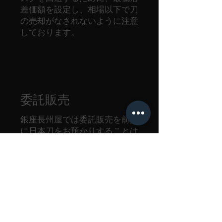
差価額を設定し、相場以下で刀
の売却がなされないように注意
しております。
委託販売
銀座長州屋では委託販売を前提
に日本刀をお預かりすることは
ありません。ここでは、一般論
としてどのようなメリット、デ
メリットがあるのかお知らせし
ます。
（メリット）
・希望の金額で売却できる可能
性がある。