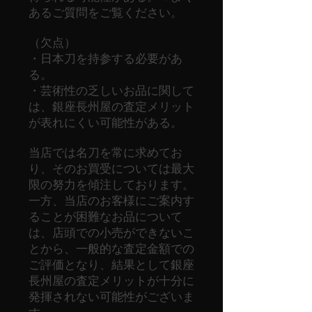
あるご質問をご覧ください。
（欠点）
・日本刀を持参する必要があ
る。
・芸術性の乏しいお品に関して
は、銀座長州屋の査定メリット
が表れにくい可能性がある。
当店では名刀を常に求めてお
り、そのお買受については最大
限の努力を傾注しております。
一方、当店のお客様にご案内す
ることが困難なお品について
は、店頭での小売ができないこ
とから、一般的な査定金額での
ご評価となり、結果として銀座
長州屋の査定メリットが十分に
発揮されない可能性がございま