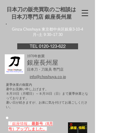
日本刀の販売買取のご相談は
日本刀専門店 銀座⻑州屋
Ginza Choshuya 東京都中央区銀座3-10-4
月–土 9:30–17:30
TEL 0120-123-622
1970年創業
銀座長州屋
日本刀・刀装具 専門店
info@choshuya.co.jp
夏季休業の御案内
暑中お見舞い申し上げます。
８月10日（月曜日）～８月16日（日）まで夏季休業とな
っております。
​暑い日が続きますが、お体に気を付けてお過ごしくださ
い。
「銀座情報」
最新号（8月
号）アップしました。