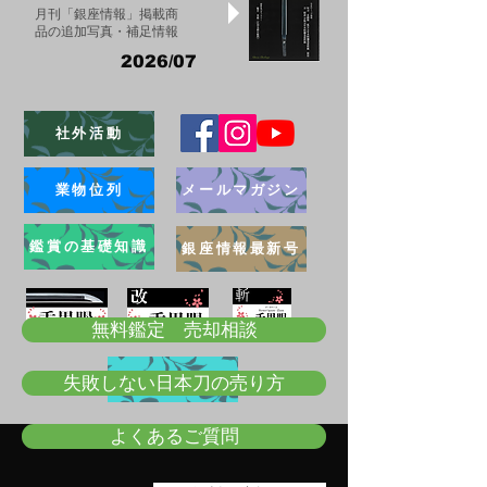
月刊「銀座情報」掲載商
品の追加写真・補足情報
2026/07
社外活動
業物位列
メールマガジン
鑑賞の基礎知識
銀座情報最新号
無料鑑定 売却相談
ブログ
失敗しない日本刀の売り方
よくあるご質問