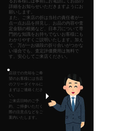
るお客様には事前にお電話にてお品の
詳細をお知らせいただきますようにお
願いします。
また、ご来店の折は当社の責任者が一
点一点お品を拝見し、お品の内容や査
定金額の根拠など、日本刀について専
門的な知識をお持ちでないお客様にも
わかりやすくご説明いたします。加え
て、万が一お値段の折り合いがつかな
い場合でも、査定評価費用は無料で
す。安心してご来店ください。
店頭での売却をご希
望のお客様には当店
のフリーダイヤルに
まずはご連絡くださ
い。
​ご来店日時のご予
約、ご持参いただく
際の注意点などをご
案内いたします。