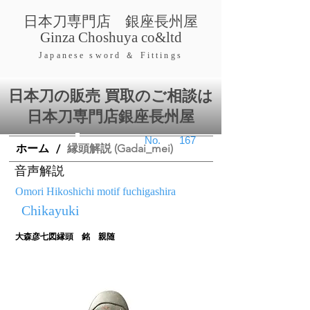
​日本刀専門店 銀座長
州屋
​Ginza Choshuya co&ltd
​Japanese swor
d ＆ Fittings
日本刀の販売 買取のご相談は
日本刀専門店銀座⻑州屋
​No.
167
ホーム
縁頭解説 (Gadai_mei)
/
音声解説
Omori Hikoshichi motif fuchigashira
Chikayuki
大森彦七図縁頭 銘 親随