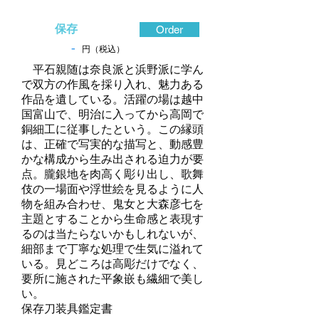
保存
Order
-
円（税込）
平石親随は奈良派と浜野派に学ん
で双方の作風を採り入れ、魅力ある
作品を遺している。活躍の場は越中
国富山で、明治に入ってから高岡で
銅細工に従事したという。この縁頭
は、正確で写実的な描写と、動感豊
かな構成から生み出される迫力が要
点。朧銀地を肉高く彫り出し、歌舞
伎の一場面や浮世絵を見るように人
物を組み合わせ、鬼女と大森彦七を
主題とすることから生命感と表現す
るのは当たらないかもしれないが、
細部まで丁寧な処理で生気に溢れて
いる。見どころは高彫だけでなく、
要所に施された平象嵌も繊細で美し
い。
保存刀装具鑑定書