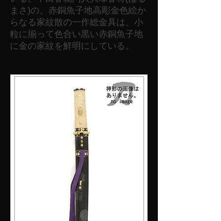
まさ)の、赤銅魚子地高彫金色絵か
らなる家紋散の一作総金具は、小
粒に揃って色合い黒い赤銅魚子地
に金の家紋を鮮明にしている。