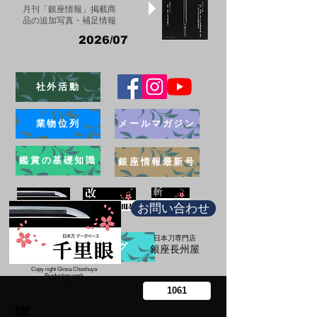
月刊「銀座情報」掲載商
品の追加写真・補足情報
2026/07
社外活動
業物位列
メールマガジン
鑑賞の基礎知識
銀座情報最新号
お問い合わせ
日本刀専門店
ブログ
​銀座長州屋
Copy right Ginza Choshuya
Production work
​Tomoriki Imazu
拵