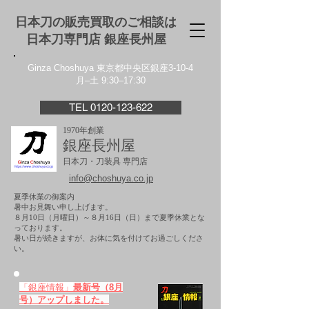
日本刀の販売買取のご相談は
日本刀専門店 銀座⻑州屋
Ginza Choshuya 東京都中央区銀座3-10-4
月–土 9:30–17:30
TEL 0120-123-622
1970年創業
銀座長州屋
日本刀・刀装具 専門店
info@choshuya.co.jp
夏季休業の御案内
暑中お見舞い申し上げます。
８月10日（月曜日）～８月16日（日）まで夏季休業とな
っております。
​暑い日が続きますが、お体に気を付けてお過ごしくださ
い。
「銀座情報」
最新号（8月
号）アップしました。