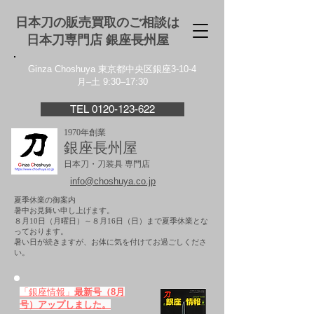
日本刀の販売買取のご相談は
日本刀専門店 銀座⻑州屋
Ginza Choshuya 東京都中央区銀座3-10-4
月–土 9:30–17:30
TEL 0120-123-622
1970年創業
銀座長州屋
日本刀・刀装具 専門店
info@choshuya.co.jp
夏季休業の御案内
暑中お見舞い申し上げます。
８月10日（月曜日）～８月16日（日）まで夏季休業とな
っております。
​暑い日が続きますが、お体に気を付けてお過ごしくださ
い。
「銀座情報」
最新号（8月
号）アップしました。