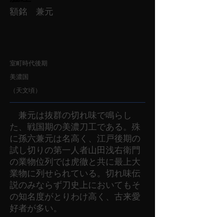
額銘 兼元
室町時代後期
美濃国
（天文頃）
兼元は抜群の切れ味で鳴らし
た、戦国期の美濃刀工である。殊
に孫六兼元は名高く、江戸後期の
試し切りの第一人者山田浅右衛門
の業物位列では虎徹と共に最上大
業物に列せられている。切れ味伝
説のみならず刀史上においてもそ
の知名度がとりわけ高く、古来愛
好者が多い。