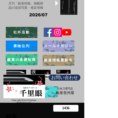
月刊「銀座情報」掲載商
品の追加写真・補足情報
2026/07
社外活動
業物位列
メールマガジン
鑑賞の基礎知識
銀座情報最新号
お問い合わせ
日本刀専門店
ブログ
​銀座長州屋
Copy right Ginza Choshuya
Production work
​Tomoriki Imazu
脇差