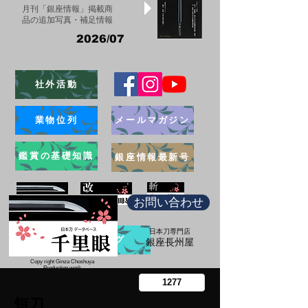
月刊「銀座情報」掲載商
品の追加写真・補足情報
2026/07
社外活動
業物位列
メールマガジン
鑑賞の基礎知識
銀座情報最新号
お問い合わせ
日本刀専門店
ブログ
​銀座長州屋
Copy right Ginza Choshuya
Production work
​Tomoriki Imazu
短刀