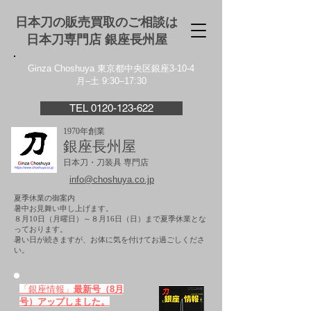
日本刀の販売買取のご相談は
日本刀専門店 銀座⻑州屋
Ginza Choshuya 東京都中央区銀座3-10-4
月–土 9:30–17:30
TEL 0120-123-622
1970年創業
銀座長州屋
日本刀・刀装具 専門店
info@choshuya.co.jp
夏季休業の御案内
暑中お見舞い申し上げます。
８月10日（月曜日）～８月16日（日）まで夏季休業とな
っております。
​暑い日が続きますが、お体に気を付けてお過ごしくださ
い。
「銀座情報」
最新号（8月
号）アップしました。