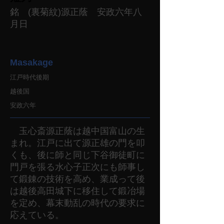
銘 (裏菊紋)源正蔭 安政六年八
月日
Masakage
江戸時代後期
越後国
安政六年
玉心斎源正蔭は越中国富山の生
まれ。江戸に出て源正雄の門を叩
くも、後に師と同じ下谷御徒町に
門戸を張る水心子正次にも師事し
て鍛錬の技術を高め、業成って後
は越後高田城下に移住して鍛冶場
を定め、幕末動乱の時代の要求に
応えている。