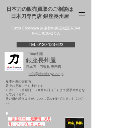
日本刀の販売買取のご相談は
日本刀専門店 銀座⻑州屋
Ginza Choshuya 東京都中央区銀座3-10-4
月–土 9:30–17:30
TEL 0120-123-622
1970年創業
銀座長州屋
日本刀・刀装具 専門店
info@choshuya.co.jp
夏季休業の御案内
暑中お見舞い申し上げます。
８月10日（月曜日）～８月16日（日）まで夏季休業とな
っております。
​暑い日が続きますが、お体に気を付けてお過ごしくださ
い。
「銀座情報」
最新号（8月
号）アップしました。