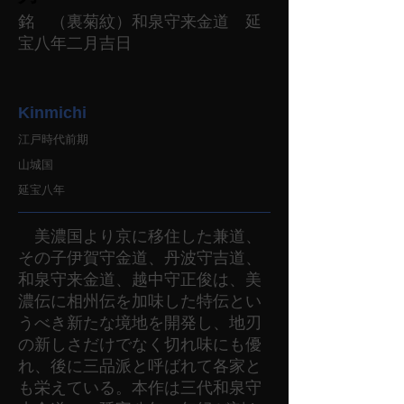
銘 （裏菊紋）和泉守来金道 延
宝八年二月吉日
Kinmichi
江戸時代前期
山城国
延宝八年
美濃国より京に移住した兼道、
その子伊賀守金道、丹波守吉道、
和泉守来金道、越中守正俊は、美
濃伝に相州伝を加味した特伝とい
うべき新たな境地を開発し、地刃
の新しさだけでなく切れ味にも優
れ、後に三品派と呼ばれて各家と
も栄えている。本作は三代和泉守