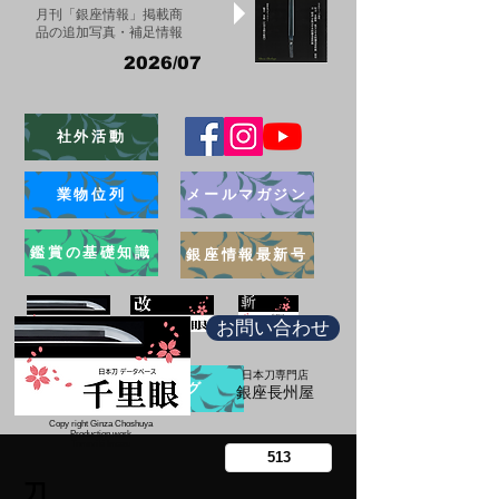
月刊「銀座情報」掲載商
品の追加写真・補足情報
2026/07
社外活動
業物位列
メールマガジン
鑑賞の基礎知識
銀座情報最新号
お問い合わせ
日本刀専門店
ブログ
​銀座長州屋
Copy right Ginza Choshuya
Production work
​Tomoriki Imazu
刀