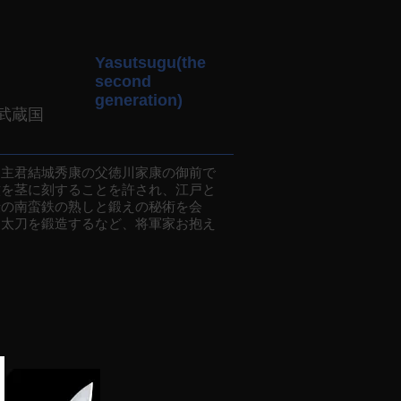
Yasutsugu(the
second
generation)
武蔵国
主君結城秀康の父徳川家康の御前で
紋を茎に刻することを許され、江戸と
伝の南蛮鉄の熟しと鍛えの秘術を会
納太刀を鍛造するなど、将軍家お抱え