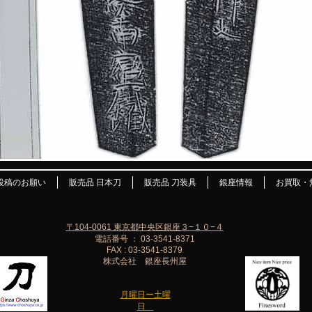
投稿のお願い
販売品 日本刀
販売品 刀装具
銀座情報
お買取・
〒104-0061 東京都中央区銀座３−１０−４
電話番号 ： 03-3541-8371
FAX : 03-3541-8379
株式会社 銀座長州屋
月曜日ー土曜
日