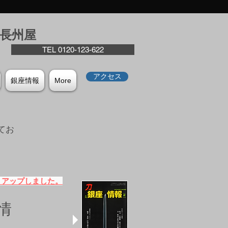
座⻑州屋
TEL 0120-123-622
アクセス
銀座情報
More
てお
。
）アップしました。
情