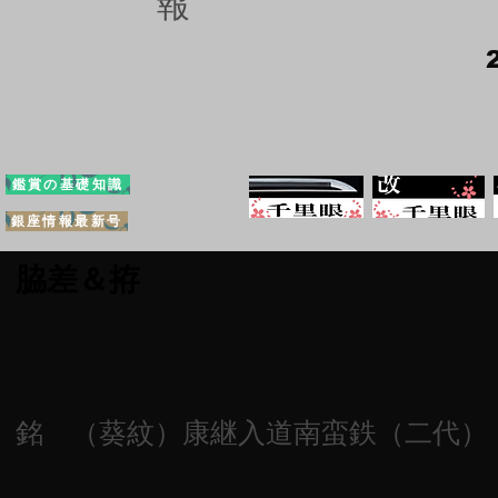
報
鑑賞の基礎知識
銀座情報最新号
脇差＆拵
銘 （葵紋）康継入道南蛮鉄（二代）