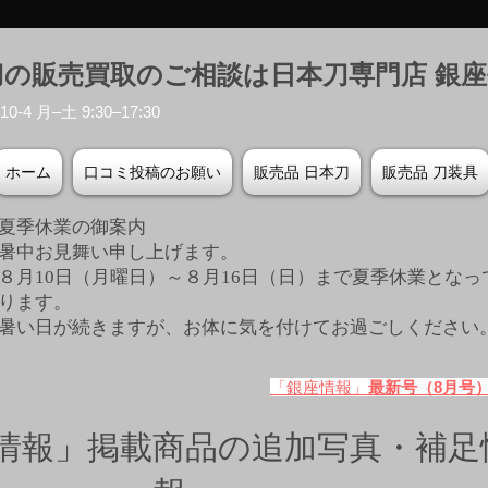
刀の販売買取のご相談は日本刀専門店 銀
-4 月–土 9:30–17:30
ホーム
口コミ投稿のお願い
販売品 日本刀
販売品 刀装具
夏季休業の御案内
暑中お見舞い申し上げます。
８月10日（月曜日）～８月16日（日）まで夏季休業となっ
ります。
​暑い日が続きますが、お体に気を付けてお過ごしください
「銀座情報」
最新号（8月号
情報」掲載商品の追加写真・補足