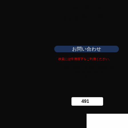
日本刀専門店
​銀座長州屋
お問い合わせ
検索には常用漢字をご利用ください。
Copy right Ginza Choshuya
Production work
​Tomoriki Imazu