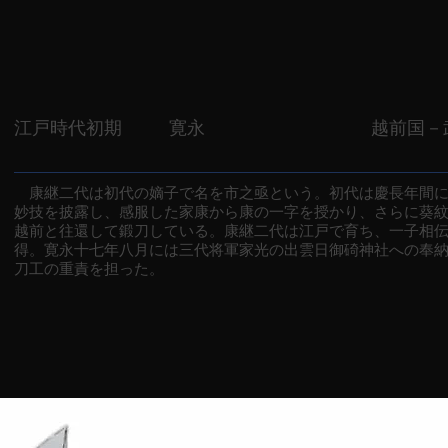
江戸時代初期
寛永
越前国－
康継二代は初代の嫡子で名を市之亟という。初代は慶長年間に
妙技を披露し、感服した家康から康の一字を授かり、さらに葵
越前と往還して鍛刀している。康継二代は江戸で育ち、一子相
得。寛永十七年八月には三代将軍家光の出雲日御碕神社への奉
刀工の重責を担った。