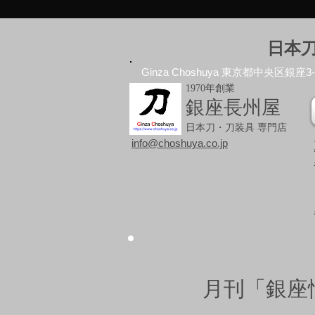
日本
Ginza Choshuya 東京都中央区銀座3-10
1970年創業
銀座長州屋
日本刀・刀装具 専門店
info@choshuya.co.jp
月刊「銀座