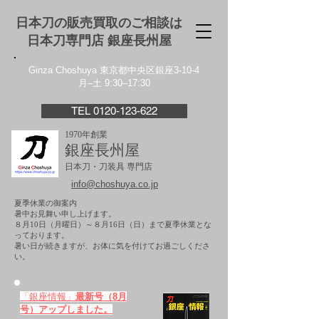
日本刀の販売買取のご相談は
日本刀専門店 銀座⻑州屋
Ginza Choshuya 東京都中央区銀座3-10-4
月–土 9:30–17:30
TEL 0120-123-622
1970年創業
銀座長州屋
日本刀・刀装具 専門店
info@choshuya.co.jp
夏季休業の御案内
暑中お見舞い申し上げます。
８月10日（月曜日）～８月16日（日）まで夏季休業とな
っております。
​暑い日が続きますが、お体に気を付けてお過ごしくださ
い。
「銀座情報」
最新号（8月
号）アップしました。