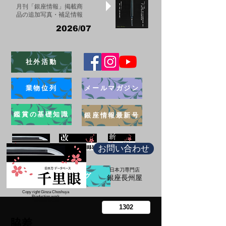
月刊「銀座情報」掲載商
品の追加写真・補足情報
2026/07
社外活動
業物位列
メールマガジン
鑑賞の基礎知識
銀座情報最新号
お問い合わせ
日本刀専門店
ブログ
​銀座長州屋
Copy right Ginza Choshuya
Production work
​Tomoriki Imazu
脇差