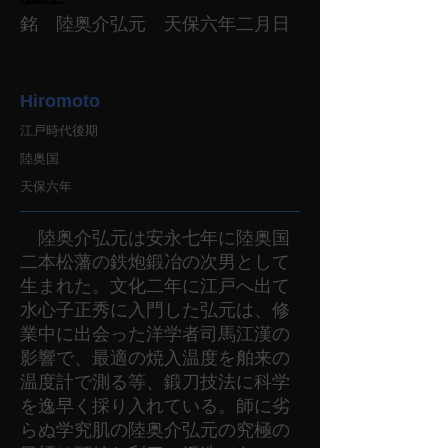
銘 陸奥介弘元 天保六年二月日
Hiromoto
江戸時代後期
陸奥国
天保六年
陸奥介弘元は安永七年に陸奥国
二本松藩の鉄炮鍛冶の次男として
生まれた。文化二年に江戸へ出て
水心子正秀に入門した弘元は、修
業中に出会った洋学者司馬江漢の
影響で、最適の焼入温度を舶来の
温度計で測る等、鍛刀技法に科学
を逸早く採り入れている。師に劣
らぬ学究肌の陸奥介弘元の究極の