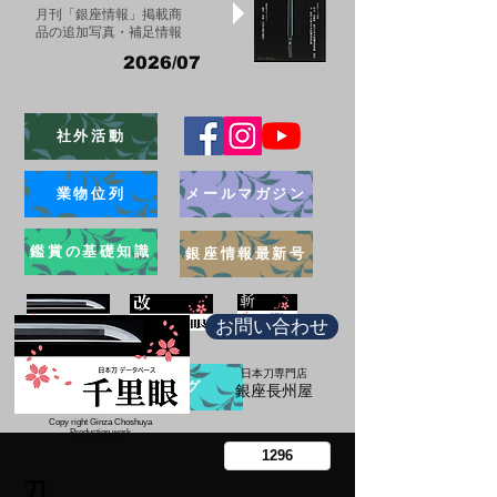
月刊「銀座情報」掲載商
品の追加写真・補足情報
2026/07
社外活動
業物位列
メールマガジン
鑑賞の基礎知識
銀座情報最新号
お問い合わせ
日本刀専門店
ブログ
​銀座長州屋
Copy right Ginza Choshuya
Production work
​Tomoriki Imazu
刀