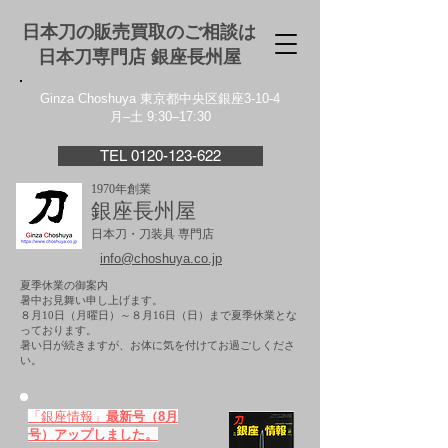
日本刀の販売買取のご相談は
日本刀専門店 銀座⻑州屋
Ginza Choshuya 東京都中央区銀座3-10-4
月–土 9:30–17:30
TEL 0120-123-622
1970年創業
銀座長州屋
日本刀・刀装具 専門店
info@choshuya.co.jp
夏季休業の御案内
暑中お見舞い申し上げます。
８月10日（月曜日）～８月16日（日）まで夏季休業とな
っております。
​暑い日が続きますが、お体に気を付けてお過ごしくださ
い。
「銀座情報」
最新号（8月
号）アップしました。