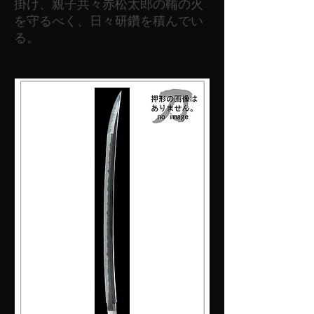
掛け、親子共々赤松太郎の鞴の火
を守るべく、日々研鑽を積んでい
る。