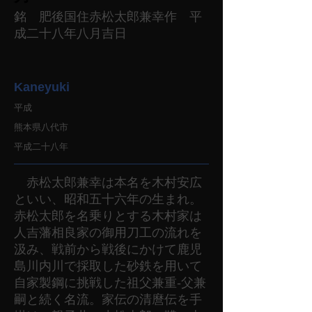
銘 肥後国住赤松太郎兼幸作 平
成二十八年八月吉日
Kaneyuki
平成
熊本県八代市
平成二十八年
赤松太郎兼幸は本名を木村安広
といい、昭和五十六年の生まれ。
赤松太郎を名乗りとする木村家は
人吉藩相良家の御用刀工の流れを
汲み、戦前から戦後にかけて鹿児
島川内川で採取した砂鉄を用いて
自家製鋼に挑戦した祖父兼重‐父兼
嗣と続く名流。家伝の清麿伝を手