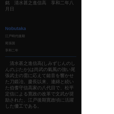
銘 清水甚之進信高 享和二年八
月日
Nobutaka
江戸時代後期
尾張国
享和二年
清水甚之進信高(しみずじんのし
んのぶたか)は尚武の氣風の強い尾
張武士の需に応えて鎚音を響かせ
た刀鍛冶。慶長以来、連綿と続い
た伯耆守信高家の八代目で、松平
定信による寛政の改革で文武が奨
励された、江戸後期寛政頃に活躍
した優工である。