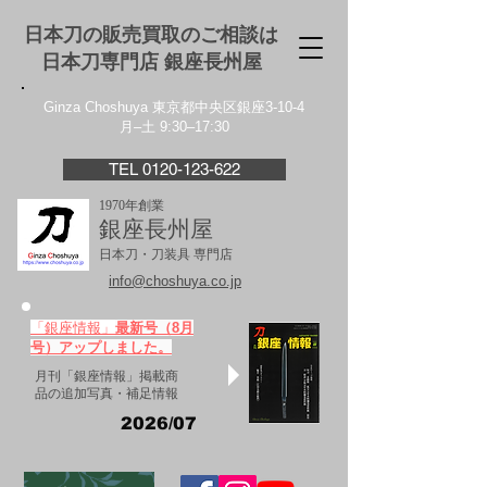
日本刀の販売買取のご相談は
日本刀専門店 銀座⻑州屋
Ginza Choshuya 東京都中央区銀座3-10-4
月–土 9:30–17:30
TEL 0120-123-622
1970年創業
銀座長州屋
日本刀・刀装具 専門店
info@choshuya.co.jp
「銀座情報」
最新号（8月
号）アップしました。
月刊「銀座情報」掲載商
品の追加写真・補足情報
2026/07