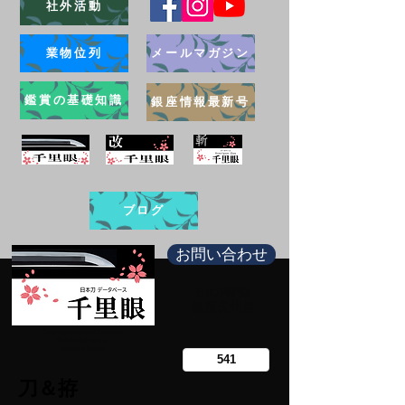
社外活動
業物位列
メールマガジン
鑑賞の基礎知識
銀座情報最新号
ブログ
お問い合わせ
日本刀専門店
​銀座長州屋
Copy right Ginza Choshuya
Production work
​Tomoriki Imazu
刀＆拵