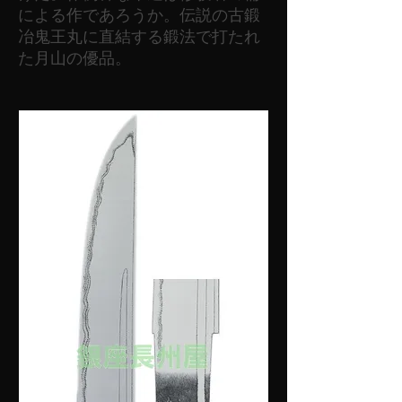
による作であろうか。伝説の古鍛
冶鬼王丸に直結する鍛法で打たれ
た月山の優品。