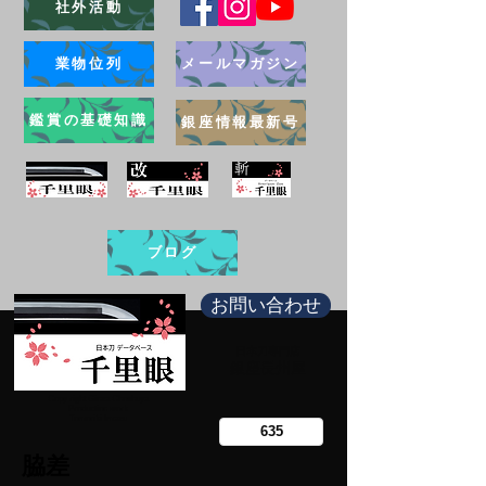
社外活動
業物位列
メールマガジン
鑑賞の基礎知識
銀座情報最新号
ブログ
お問い合わせ
日本刀専門店
​銀座長州屋
Copy right Ginza Choshuya
Production work
​Tomoriki Imazu
脇差