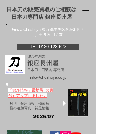
日本刀の販売買取のご相談は
日本刀専門店 銀座⻑州屋
Ginza Choshuya 東京都中央区銀座3-10-4
月–土 9:30–17:30
TEL 0120-123-622
1970年創業
銀座長州屋
日本刀・刀装具 専門店
info@choshuya.co.jp
「銀座情報」
最新号（8月
号）アップしました。
月刊「銀座情報」掲載商
品の追加写真・補足情報
2026/07