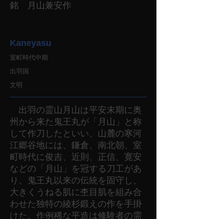
銘 月山兼安作
Kaneyasu
室町時代中期
出羽国
文明
出羽の霊山月山は平安末期に奥
州から来た鬼王丸が「月山」と称
して作刀したといい、山麓の寒河
江郷谷地には、鎌倉、南北朝、室
町時代に俊吉、近則、正信、寛安
などの「月山」を冠する刀工があ
り、鬼王丸以来の伝統を固守し、
大きくうねる肌に杢目肌を組み合
わせた独特の綾杉鍛えの作を手掛
けた。作例稀な平造は修験者の需