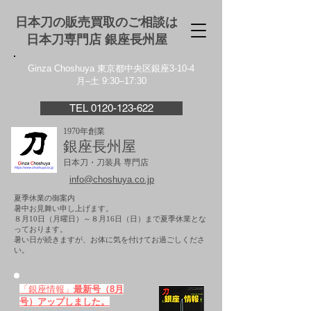
日本刀の販売買取のご相談は
日本刀専門店 銀座⻑州屋
Ginza Choshuya 東京都中央区銀座3-10-4
月–土 9:30–17:30
TEL 0120-123-622
1970年創業
銀座長州屋
日本刀・刀装具 専門店
info@choshuya.co.jp
夏季休業の御案内
暑中お見舞い申し上げます。
８月10日（月曜日）～８月16日（日）まで夏季休業とな
っております。
​暑い日が続きますが、お体に気を付けてお過ごしくださ
い。
「銀座情報」
最新号（8月
号）アップしました。