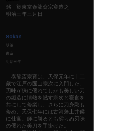
銘 於東京泰龍斎宗寛造之
明治三年三月日
Sokan
明治
東京
明治三年
泰龍斎宗寛は、天保元年に十二
歳で江戸の固山宗次に入門した。
刃味が殊に優れてしかも美しい刀
の鍛造に情熱を燃す宗次と寝食を
共にして修業し、さらに刀身彫も
修め、天保七年には古河藩土井侯
に仕官。師に勝るとも劣らぬ刃味
の優れた美刀を手掛けた。