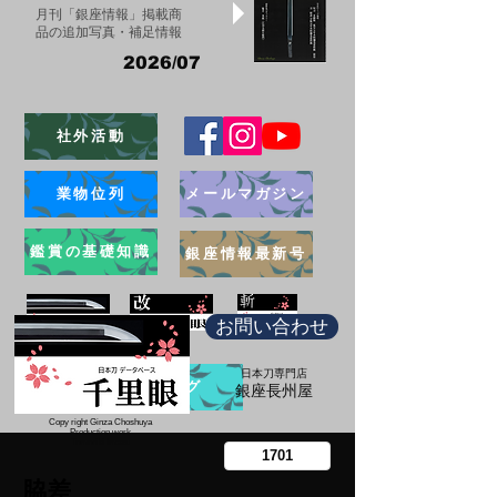
月刊「銀座情報」掲載商
品の追加写真・補足情報
2026/07
社外活動
業物位列
メールマガジン
鑑賞の基礎知識
銀座情報最新号
お問い合わせ
日本刀専門店
ブログ
​銀座長州屋
Copy right Ginza Choshuya
Production work
​Tomoriki Imazu
脇差