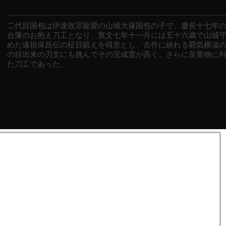
二代目国包は伊達政宗寵愛の山城大掾国包の子で、慶長十七年
台藩のお抱え刀工となり、寛文七年十一月には五十六歳で山城
めた遠祖保昌伝の柾目鍛えを得意とし、古作に紛れる覇気横溢
の目出来の刃文にも挑んでその完成度が高く、さらに良業物に
た刀工であった。