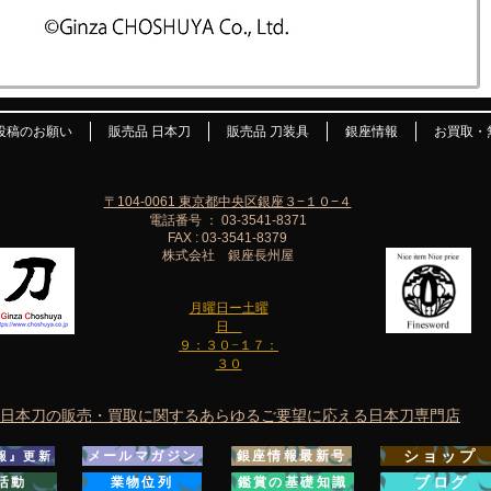
投稿のお願い
販売品 日本刀
販売品 刀装具
銀座情報
お買取・
〒104-0061 東京都中央区銀座３−１０−４
電話番号 ： 03-3541-8371
FAX : 03-3541-8379
株式会社 銀座長州屋
月曜日ー土曜
日
９：３０−１７：
３０
日本刀の販売・買取に関するあらゆるご要望に応える日本刀専門店
ショップ
メールマガジン
銀座情報最新号
報』更新
ブログ
活動
業物位列
鑑賞の基礎知識