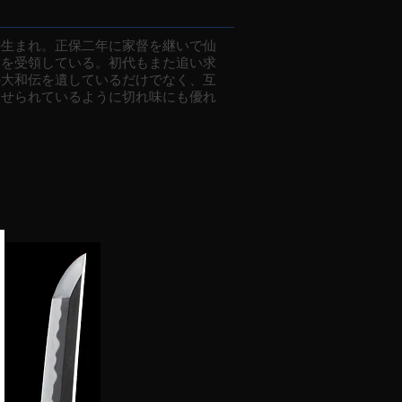
の生まれ。正保二年に家督を継いで仙
守を受領している。初代もまた追い求
の大和伝を遺しているだけでなく、互
列せられているように切れ味にも優れ