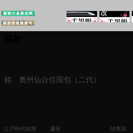
鑑賞の基礎知識
銀座情報最新号
脇差
銘 奥州仙台住国包（二代）
江戸時代前期
慶安
陸奥国