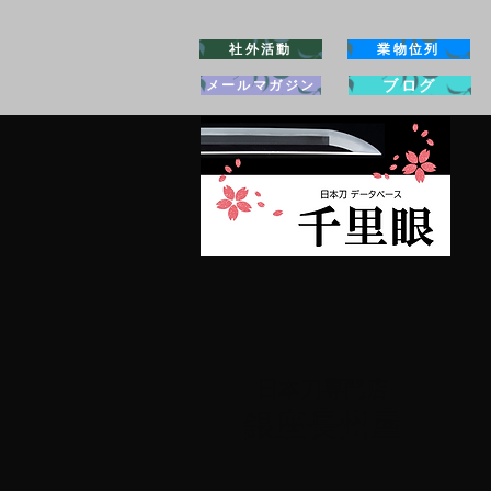
社外活動
業物位列
ブログ
メールマガジン
日本刀専門店
​銀座長州屋