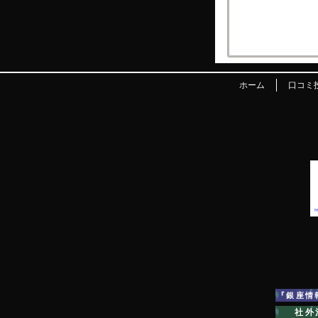
ホーム
口コミ
『銀座情
社外