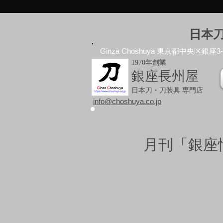
日本
Ginza Choshuya 東京都中央区銀座3-10
1970年創業
銀座長州屋
日本刀・刀装具 専門店
info@choshuya.co.jp
月刊「銀座