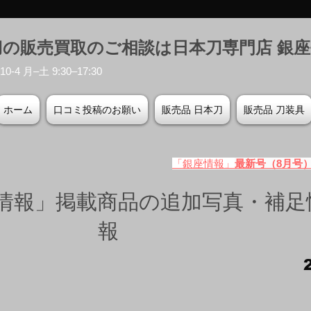
刀の販売買取のご相談は日本刀専門店 銀
-4 月–土 9:30–17:30
ホーム
口コミ投稿のお願い
販売品 日本刀
販売品 刀装具
「銀座情報」
最新号（8月号
情報」掲載商品の追加写真・補足
報