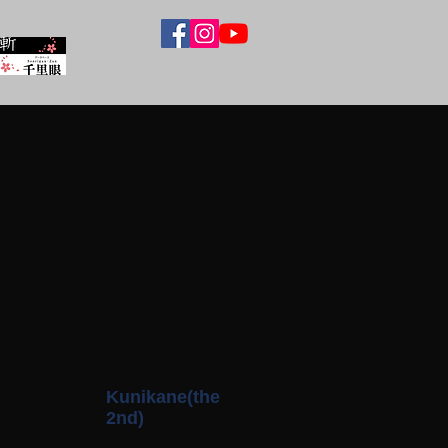
Kunikane(the
2nd)