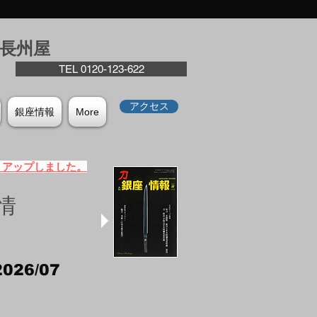
座⻑州屋
TEL 0120-123-622
アクセス
銀座情報
More
）アップしました。
情
2026/07