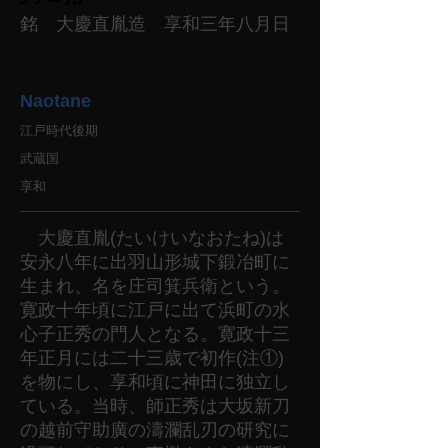
銘 大慶直胤造 享和三年八月日
Naotane
江戸時代後期
武蔵国
享和
大慶直胤(たいけいなおたね)は
安永八年に出羽山形城下鍛冶町に
生まれ、名を庄司箕兵衛という。
寛政十年頃に江戸に出て浜町の水
心子正秀の門人となる。寛政十三
年正月には二十三歳で初作(注①)
を物にし、享和頃に神田に独立し
ている。当時、師正秀は大坂新刀
の越前守助廣の濤瀾乱刃の研究に