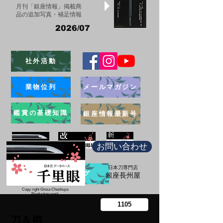
月刊「銀座情報」掲載商
品の追加写真・補足情報
2026/07
社外活動
業物位列
メールマガジン
鑑賞の基礎知識
銀座情報最新号
お問い合わせ
日本刀専門店
ブログ
​銀座長州屋
Copy right Ginza Choshuya
Production work
​Tomoriki Imazu
刀＆拵