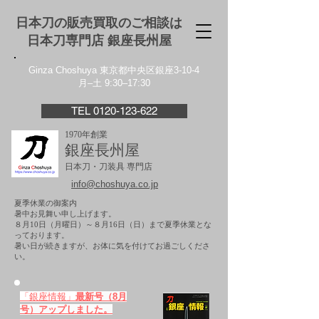
日本刀の販売買取のご相談は
日本刀専門店 銀座⻑州屋
Ginza Choshuya 東京都中央区銀座3-10-4
月–土 9:30–17:30
TEL 0120-123-622
1970年創業
銀座長州屋
日本刀・刀装具 専門店
info@choshuya.co.jp
夏季休業の御案内
暑中お見舞い申し上げます。
８月10日（月曜日）～８月16日（日）まで夏季休業とな
っております。
​暑い日が続きますが、お体に気を付けてお過ごしくださ
い。
「銀座情報」
最新号（8月
号）アップしました。