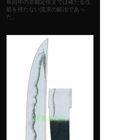
長四年の京都定住までは確たる住
処を持たない流浪の鍛冶であっ
た。