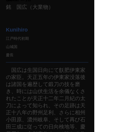
銘 国広（大業物）
Kunihiro
江戸時代初期
山城国
慶長
国広は生国日向にて飫肥伊東家
の家臣。天正五年の伊東家没落後
は諸国を遍歴して鍛刀の技を磨
き、時には山伏生活を余儀なくさ
れたことが天正十二年二月紀の太
刀によって知られ、その足跡は天
正十八年の野州足利、さらに相州
小田原、濃州岐阜、そして再び石
田三成に従っての日向検地等、慶