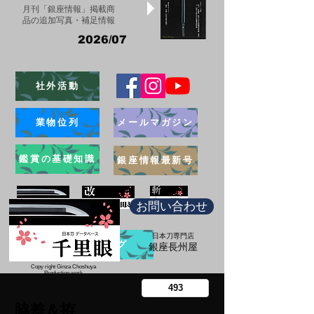
月刊「銀座情報」掲載商
品の追加写真・補足情報
2026/07
社外活動
業物位列
メールマガジン
鑑賞の基礎知識
銀座情報最新号
お問い合わせ
日本刀専門店
ブログ
​銀座長州屋
Copy right Ginza Choshuya
Production work
​Tomoriki Imazu
脇差＆拵