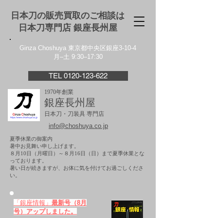
日本刀の販売買取のご相談は
日本刀専門店 銀座⻑州屋
Ginza Choshuya 東京都中央区銀座3-10-4
月–土 9:30–17:30
TEL 0120-123-622
1970年創業
銀座長州屋
日本刀・刀装具 専門店
info@choshuya.co.jp
夏季休業の御案内
暑中お見舞い申し上げます。
８月10日（月曜日）～８月16日（日）まで夏季休業とな
っております。
​暑い日が続きますが、お体に気を付けてお過ごしくださ
い。
「銀座情報」
最新号（8月
号）アップしました。