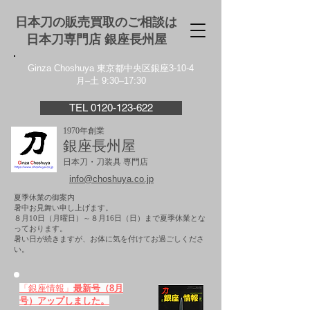
日本刀の販売買取のご相談は
日本刀専門店 銀座⻑州屋
Ginza Choshuya 東京都中央区銀座3-10-4
月–土 9:30–17:30
TEL 0120-123-622
1970年創業
銀座長州屋
日本刀・刀装具 専門店
info@choshuya.co.jp
夏季休業の御案内
暑中お見舞い申し上げます。
８月10日（月曜日）～８月16日（日）まで夏季休業とな
っております。
​暑い日が続きますが、お体に気を付けてお過ごしくださ
い。
「銀座情報」
最新号（8月
号）アップしました。