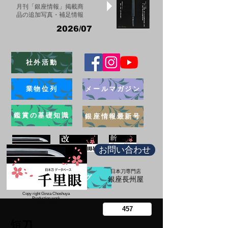
月刊「銀座情報」掲載商
品の追加写真・補足情報
2026/07
社外活動
業物位列
メールマガジン
鑑賞の基礎知識
銀座情報最新号
お問い合わせ
日本刀専門店
ブログ
​銀座長州屋
Copy right Ginza Choshuya
Production work
​Tomoriki Imazu
短刀