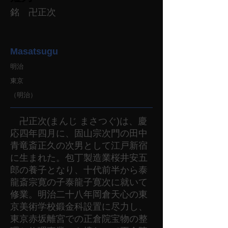
銘 卍正次
Masatsugu
明治
東京
（明治）
卍正次(まんじ まさつぐ)は、慶
応四年四月に、固山宗次門の田中
青竜斎正久の次男として江戸新宿
に生まれた。包丁製造業桜井安五
郎の養子となり、十代前半から泰
龍斎宗寛の子泰龍子寛次に就いて
修業。明治二十八年岡倉天心の東
京美術学校鍛金科設置に尽力し、
東京赤坂離宮での正倉院宝物の整