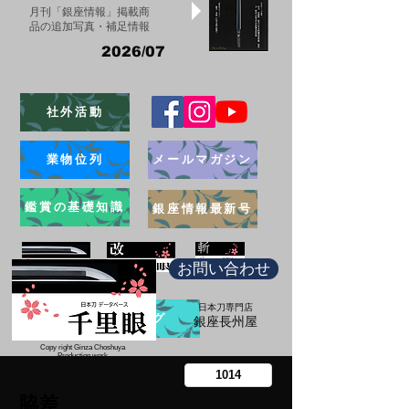
月刊「銀座情報」掲載商
品の追加写真・補足情報
2026/07
社外活動
業物位列
メールマガジン
鑑賞の基礎知識
銀座情報最新号
お問い合わせ
日本刀専門店
ブログ
​銀座長州屋
Copy right Ginza Choshuya
Production work
​Tomoriki Imazu
脇差