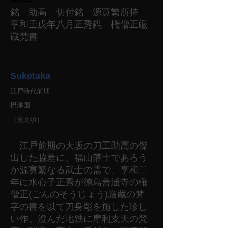
銘 助高 切付銘 源寛繁所持
享和壬戊年八月正秀鐫 権僧正厳
蔵梵書
Suketaka
江戸時代前期
摂津国
（寛文頃）
江戸前期の大坂の刀工助高の傑
出した脇差に、福山藩士であろう
か源寛繁なる武士の需で、享和二
年に水心子正秀が徳島善通寺の権
僧正(ごんのそうじょう)厳蔵の梵
字の書を以て刀身彫を施した珍し
い作。澄んだ地鉄に摩利支天の梵