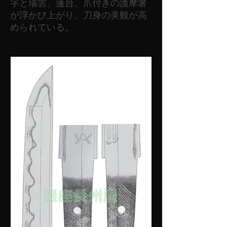
字と瑞雲、蓮台、爪付きの護摩箸
が浮かび上がり、刀身の美観が高
められている。