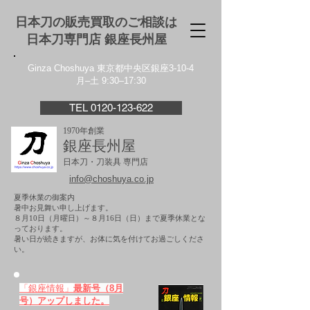
日本刀の販売買取のご相談は
日本刀専門店 銀座⻑州屋
Ginza Choshuya 東京都中央区銀座3-10-4
月–土 9:30–17:30
TEL 0120-123-622
1970年創業
銀座長州屋
日本刀・刀装具 専門店
info@choshuya.co.jp
夏季休業の御案内
暑中お見舞い申し上げます。
８月10日（月曜日）～８月16日（日）まで夏季休業とな
っております。
​暑い日が続きますが、お体に気を付けてお過ごしくださ
い。
「銀座情報」
最新号（8月
号）アップしました。