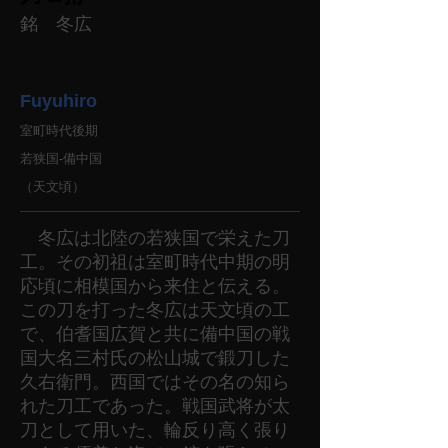
銘 冬広
Fuyuhiro
室町時代後期
若狭国-備中国
（天文頃）
冬広は北陸の若狭国で栄えた刀
工。その初祖は室町時代中期の明
応頃に相模国から来住と伝える。
この刀を打った冬広は天文頃の工
で、伯耆国広賀と共に備中国の戦
国大名三村氏の松山城で鍛刀した
久右衛門。西国ではその名の知ら
れた刀工であった。戦国武将が太
刀として用いた、輪反り高く張り