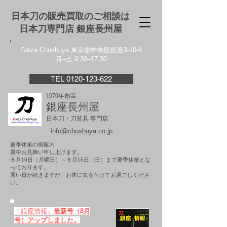
日本刀の販売買取のご相談は
日本刀専門店 銀座⻑州屋
Ginza Choshuya 東京都中央区銀座3-10-4
月–土 9:30–17:30
TEL 0120-123-622
1970年創業
銀座長州屋
日本刀・刀装具 専門店
info@choshuya.co.jp
夏季休業の御案内
暑中お見舞い申し上げます。
８月10日（月曜日）～８月16日（日）まで夏季休業とな
っております。
​暑い日が続きますが、お体に気を付けてお過ごしくださ
い。
「銀座情報」
最新号（8月
号）アップしました。