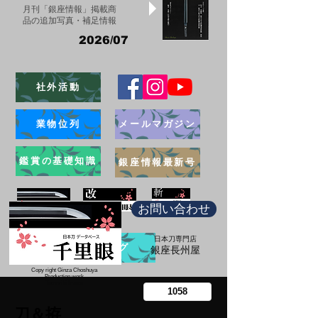
月刊「銀座情報」掲載商
品の追加写真・補足情報
2026/07
社外活動
業物位列
メールマガジン
鑑賞の基礎知識
銀座情報最新号
お問い合わせ
日本刀専門店
ブログ
​銀座長州屋
Copy right Ginza Choshuya
Production work
​Tomoriki Imazu
刀＆拵