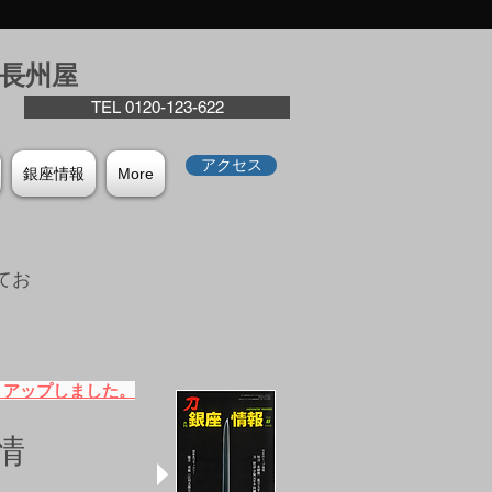
座⻑州屋
TEL 0120-123-622
アクセス
銀座情報
More
てお
。
）アップしました。
情