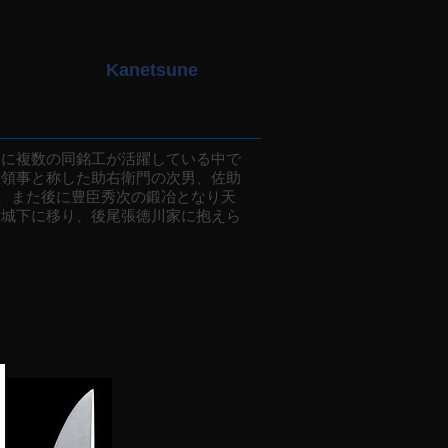
Kanetsune
に複数の同銘工が活躍している中で
総領事と称した助右衛門の次男、佐助
え、また後に豊臣秀次の鍛冶となり天
屋城下に移り、後尾張徳川家に抱えら