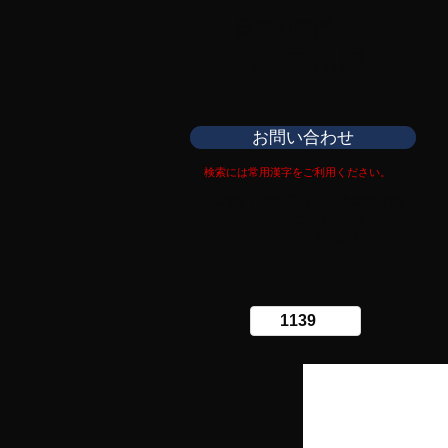
日本刀専門店
​銀座長州屋
お問い合わせ
検索には常用漢字をご利用ください。
Copy right Ginza Choshuya
Production work
​Tomoriki Imazu