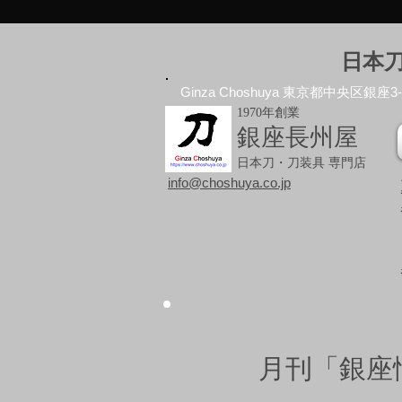
日本
Ginza Choshuya 東京都中央区銀座3-10
1970年創業
銀座長州屋
日本刀・刀装具 専門店
info@choshuya.co.jp
月刊「銀座