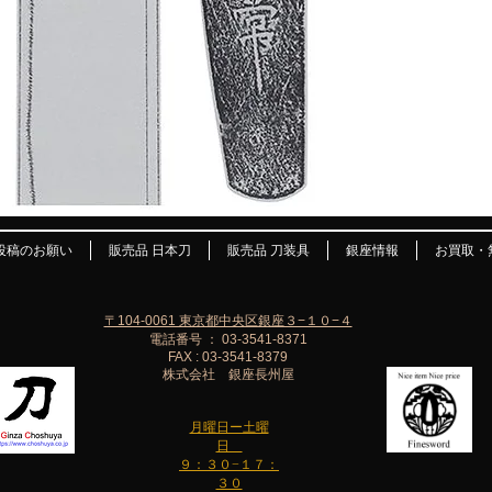
投稿のお願い
販売品 日本刀
販売品 刀装具
銀座情報
お買取・
〒104-0061 東京都中央区銀座３−１０−４
電話番号 ： 03-3541-8371
FAX : 03-3541-8379
株式会社 銀座長州屋
月曜日ー土曜
日
９：３０−１７：
３０