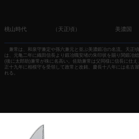
桃山時代
（天正頃）
美濃国
兼常は、和泉守兼定や孫六兼元と並ぶ美濃鍛冶の名流。天正頃
は、元亀二年に織田信長より鍛冶職安堵の朱印状を賜り関鍛冶
(後に太郎助)兼常が殊に名高い。佐助兼常は父同様に信長に仕
正十九年に相模守を受領して政常と改銘、慶長十八年には名古
れる。