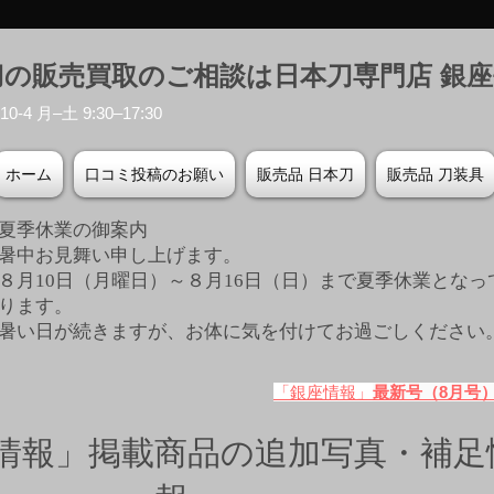
刀の販売買取のご相談は日本刀専門店 銀
-4 月–土 9:30–17:30
ホーム
口コミ投稿のお願い
販売品 日本刀
販売品 刀装具
夏季休業の御案内
暑中お見舞い申し上げます。
８月10日（月曜日）～８月16日（日）まで夏季休業となっ
ります。
​暑い日が続きますが、お体に気を付けてお過ごしください
「銀座情報」
最新号（8月号
情報」掲載商品の追加写真・補足