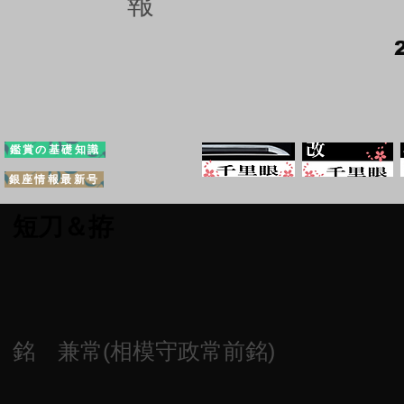
報
鑑賞の基礎知識
銀座情報最新号
短刀＆拵
銘 兼常(相模守政常前銘)