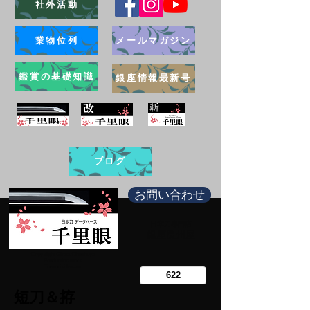
社外活動
業物位列
メールマガジン
鑑賞の基礎知識
銀座情報最新号
ブログ
お問い合わせ
日本刀専門店
​銀座長州屋
Copy right Ginza Choshuya
Production work
​Tomoriki Imazu
短刀＆拵