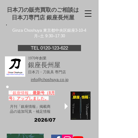
日本刀の販売買取のご相談は
日本刀専門店 銀座⻑州屋
Ginza Choshuya 東京都中央区銀座3-10-4
月–土 9:30–17:30
TEL 0120-123-622
1970年創業
銀座長州屋
日本刀・刀装具 専門店
info@choshuya.co.jp
「銀座情報」
最新号（8月
号）アップしました。
月刊「銀座情報」掲載商
品の追加写真・補足情報
2026/07