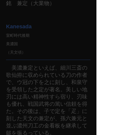
銘 兼定（大業物）
Kanesada
室町時代後期
美濃国
（天文頃）
美濃兼定といえば、細川三斎の
歌仙拵に収められている刀の作者
で、ウ冠の下を之に刻し、和泉守
を受領した之定が著名。美しい地
刃には高い精神性すら宿り、刃味
も優れ、戦国武将の篤い信頼を得
た。その後は、子で定を「疋」に
刻した天文の兼定が、孫六兼元と
並ぶ濃州刀工の金看板を継承して
鎚を振るっている。