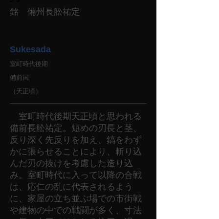
銘 備州長舩祐定
Sukesada
室町時代後期
備前国
（天正頃）
室町時代後期天正頃と思われる
備前長舩祐定。短めの刃長と茎、
反り深く先反りを加え、鎬をわず
かに張らせることにより、斬り込
んだ刃の抜けを考慮した造り込
み。室町時代に入って以降の合戦
は、応仁の乱に代表されるよう
に、家屋の立ち並ぶ場での市街戦
や建物の中での戦闘が多く、寸法