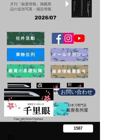
月刊「銀座情報」掲載商
品の追加写真・補足情報
2026/07
社外活動
業物位列
メールマガジン
鑑賞の基礎知識
銀座情報最新号
お問い合わせ
日本刀専門店
ブログ
​銀座長州屋
Copy right Ginza Choshuya
Production work
​Tomoriki Imazu
刀