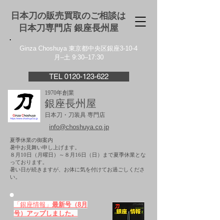
日本刀の販売買取のご相談は
日本刀専門店 銀座⻑州屋
Ginza Choshuya 東京都中央区銀座3-10-4
月–土 9:30–17:30
TEL 0120-123-622
1970年創業
銀座長州屋
日本刀・刀装具 専門店
info@choshuya.co.jp
夏季休業の御案内
暑中お見舞い申し上げます。
８月10日（月曜日）～８月16日（日）まで夏季休業とな
っております。
​暑い日が続きますが、お体に気を付けてお過ごしくださ
い。
「銀座情報」
最新号（8月
号）アップしました。