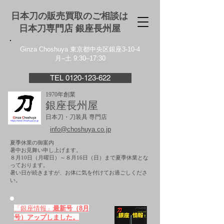
日本刀の販売買取のご相談は
日本刀専門店 銀座⻑州屋
Ginza Choshuya 東京都中央区銀座3-10-4
月–土 9:30–17:30
TEL 0120-123-622
1970年創業
銀座長州屋
日本刀・刀装具 専門店
info@choshuya.co.jp
夏季休業の御案内
暑中お見舞い申し上げます。
８月10日（月曜日）～８月16日（日）まで夏季休業とな
っております。
​暑い日が続きますが、お体に気を付けてお過ごしくださ
い。
「銀座情報」
最新号（8月
号）アップしました。