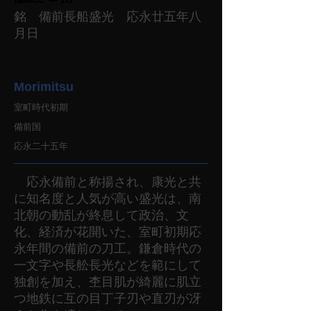
銘 備前長船盛光 応永廿五年八
月日
Morimitsu
室町時代初期
備前国
応永二十五年
応永備前と称揚され、康光と共
に知名度と人気が高い盛光は、南
北朝の動乱が終息して政治、文
化、経済が花開いた、室町初期応
永年間の備前の刀工。鎌倉時代の
一文字や長舩長光などを範にして
独創を加え、杢目肌が綺麗に肌立
つ地鉄に互の目丁子刃や直刃が冴