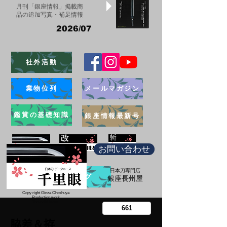
月刊「銀座情報」掲載商
品の追加写真・補足情報
2026/07
社外活動
業物位列
メールマガジン
鑑賞の基礎知識
銀座情報最新号
お問い合わせ
日本刀専門店
ブログ
​銀座長州屋
Copy right Ginza Choshuya
Production work
​Tomoriki Imazu
脇差＆拵