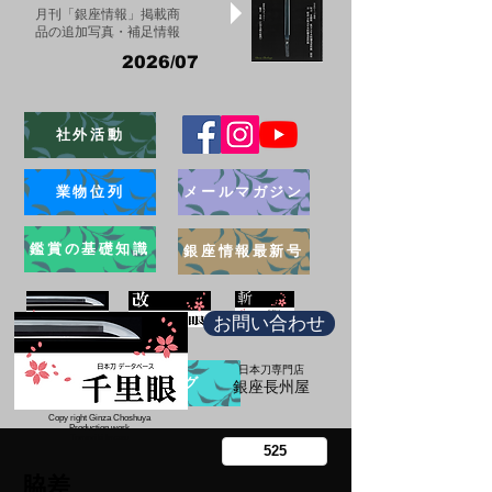
月刊「銀座情報」掲載商
品の追加写真・補足情報
2026/07
社外活動
業物位列
メールマガジン
鑑賞の基礎知識
銀座情報最新号
お問い合わせ
日本刀専門店
ブログ
​銀座長州屋
Copy right Ginza Choshuya
Production work
​Tomoriki Imazu
脇差