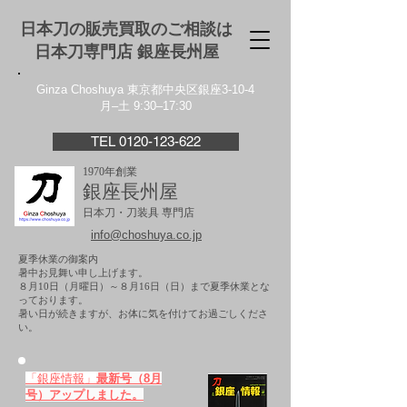
日本刀の販売買取のご相談は
日本刀専門店 銀座⻑州屋
Ginza Choshuya 東京都中央区銀座3-10-4
月–土 9:30–17:30
TEL 0120-123-622
1970年創業
銀座長州屋
日本刀・刀装具 専門店
info@choshuya.co.jp
夏季休業の御案内
暑中お見舞い申し上げます。
８月10日（月曜日）～８月16日（日）まで夏季休業とな
っております。
​暑い日が続きますが、お体に気を付けてお過ごしくださ
い。
「銀座情報」
最新号（8月
号）アップしました。