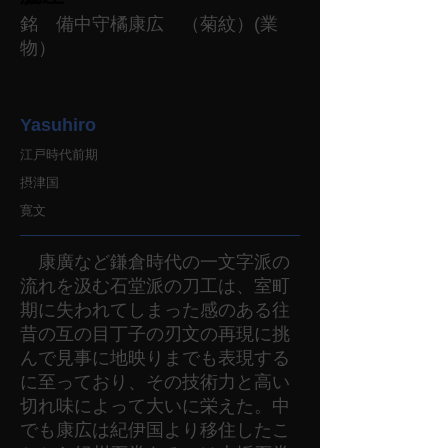
銘 備中守橘康広 （菊紋）(業
物）
Yasuhiro
江戸時代前期
摂津国
寛文
康廣など鎌倉時代の一文字派の
流れを汲む石堂派の刀工は、室町
期に失われてしまった感のある往
昔の互の目丁子の刃文の再現に挑
んで見事に地映りまでも表現する
に至っており、その技術力と高い
切れ味によって大いに栄えた。中
でも康広は紀伊国より移住したこ