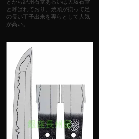
とから紀州石堂あるいは大坂石堂
と呼ばれており、焼頭が揃って足
の長い丁子出来を専らとして人気
が高い。