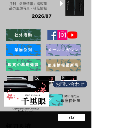
月刊「銀座情報」掲載商
品の追加写真・補足情報
2026/07
社外活動
業物位列
メールマガジン
鑑賞の基礎知識
銀座情報最新号
お問い合わせ
日本刀専門店
ブログ
​銀座長州屋
Copy right Ginza Choshuya
Production work
​Tomoriki Imazu
短刀＆拵