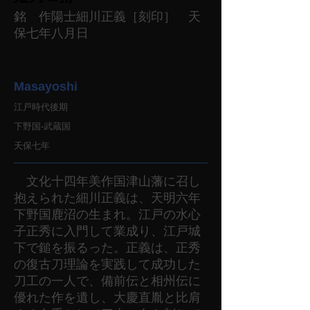
銘 作陽士細川正義［刻印］ 天
保七年八月日
Masayoshi
江戸時代後期
下野国-武蔵国
天保七年
文化十四年美作国津山藩に召し
抱えられた細川正義は、天明六年
下野国鹿沼の生まれ。江戸の水心
子正秀に入門して業成り、江戸城
下で鎚を振るった。正義は、正秀
の復古刀理論を実践して成功した
刀工の一人で、備前伝と相州伝に
優れた作を遺し、大慶直胤と比肩