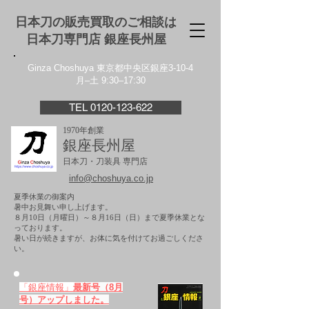
日本刀の販売買取のご相談は
日本刀専門店 銀座⻑州屋
Ginza Choshuya 東京都中央区銀座3-10-4
月–土 9:30–17:30
TEL 0120-123-622
1970年創業
銀座長州屋
日本刀・刀装具 専門店
info@choshuya.co.jp
夏季休業の御案内
暑中お見舞い申し上げます。
８月10日（月曜日）～８月16日（日）まで夏季休業とな
っております。
​暑い日が続きますが、お体に気を付けてお過ごしくださ
い。
「銀座情報」
最新号（8月
号）アップしました。