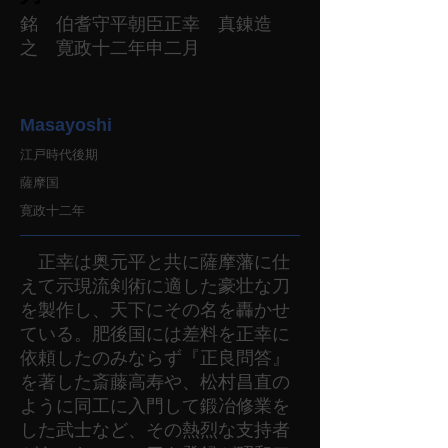
銘 伯耆守平朝臣正幸 真錬造
之 寛政十二年申二月
Masayoshi
江戸時代後期
薩摩国
寛政十二年
正幸は奥元平と共に薩摩藩に仕
えて示現流剣術に適した豪壮な刀
を製作し、天下にその名を轟かせ
ている。肥後国には差料を正幸に
依頼したのみならず『正良問答』
を著した斎藤高寿や、松村昌直の
ように同工に入門して鍛冶修業を
した武士など、その熱烈な支持者