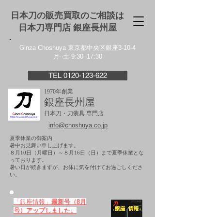
日本刀の販売買取のご相談は
日本刀専門店 銀座⻑州屋
Ginza Choshuya 東京都中央区銀座3-10-4
月–土 9:30–17:30
TEL 0120-123-622
1970年創業
銀座長州屋
日本刀・刀装具 専門店
info@choshuya.co.jp
夏季休業の御案内
暑中お見舞い申し上げます。
８月10日（月曜日）～８月16日（日）まで夏季休業とな
っております。
​暑い日が続きますが、お体に気を付けてお過ごしくださ
い。
「銀座情報」
最新号（8月
号）アップしました。