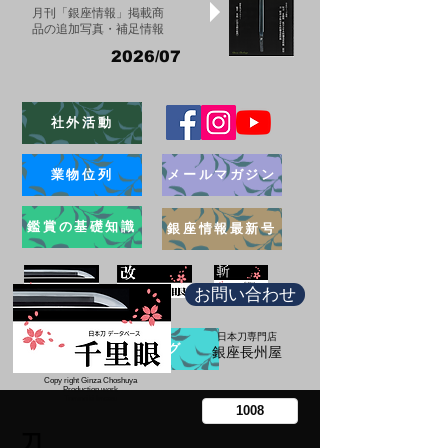
月刊「銀座情報」掲載商
品の追加写真・補足情報
2026/07
社外活動
業物位列
メールマガジン
鑑賞の基礎知識
銀座情報最新号
お問い合わせ
日本刀専門店
ブログ
​銀座長州屋
Copy right Ginza Choshuya
Production work
​Tomoriki Imazu
刀