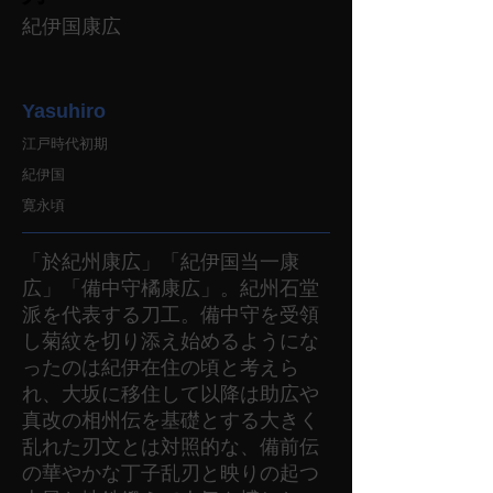
紀伊国康広
Yasuhiro
江戸時代初期
紀伊国
寛永頃
「於紀州康広」「紀伊国当一康
広」「備中守橘康広」。紀州石堂
派を代表する刀工。備中守を受領
し菊紋を切り添え始めるようにな
ったのは紀伊在住の頃と考えら
れ、大坂に移住して以降は助広や
真改の相州伝を基礎とする大きく
乱れた刃文とは対照的な、備前伝
の華やかな丁子乱刃と映りの起つ