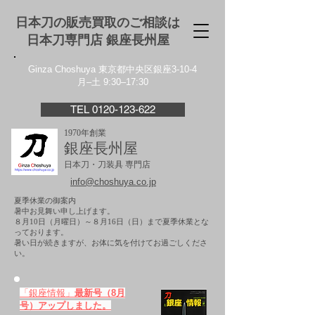
日本刀の販売買取のご相談は
日本刀専門店 銀座⻑州屋
Ginza Choshuya 東京都中央区銀座3-10-4
月–土 9:30–17:30
TEL 0120-123-622
1970年創業
銀座長州屋
日本刀・刀装具 専門店
info@choshuya.co.jp
夏季休業の御案内
暑中お見舞い申し上げます。
８月10日（月曜日）～８月16日（日）まで夏季休業とな
っております。
​暑い日が続きますが、お体に気を付けてお過ごしくださ
い。
「銀座情報」
最新号（8月
号）アップしました。