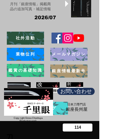
月刊「銀座情報」掲載商
品の追加写真・補足情報
2026/07
社外活動
業物位列
メールマガジン
鑑賞の基礎知識
銀座情報最新号
お問い合わせ
日本刀専門店
ブログ
​銀座長州屋
Copy right Ginza Choshuya
Production work
​Tomoriki Imazu
刀