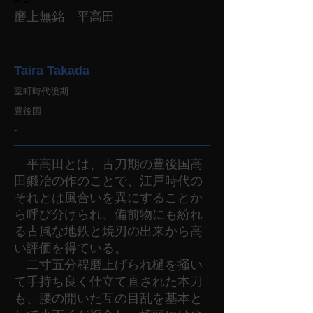
磨上無銘 平高田
Taira Takada
室町時代後期
豊後国
-
平高田とは、古刀期の豊後国高
田鍛冶の作のことで、江戸時代の
それとは風合いを異にすることか
ら呼び分けられ、備前物にも紛れ
る古風な地鉄と焼刃の出来から高
い評価を得ている。
二寸五分程磨上げられ樋を掻い
て手持ち良く仕立て直された本刀
も、腰の開いた互の目乱を基本と