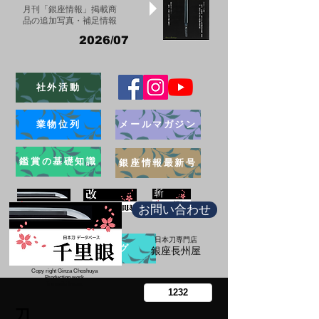
月刊「銀座情報」掲載商
品の追加写真・補足情報
2026/07
社外活動
業物位列
メールマガジン
鑑賞の基礎知識
銀座情報最新号
お問い合わせ
日本刀専門店
ブログ
​銀座長州屋
Copy right Ginza Choshuya
Production work
​Tomoriki Imazu
刀