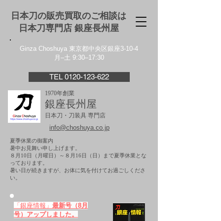
日本刀の販売買取のご相談は
日本刀専門店 銀座⻑州屋
Ginza Choshuya 東京都中央区銀座3-10-4
月–土 9:30–17:30
TEL 0120-123-622
1970年創業
銀座長州屋
日本刀・刀装具 専門店
info@choshuya.co.jp
夏季休業の御案内
暑中お見舞い申し上げます。
８月10日（月曜日）～８月16日（日）まで夏季休業とな
っております。
​暑い日が続きますが、お体に気を付けてお過ごしくださ
い。
「銀座情報」
最新号（8月
号）アップしました。