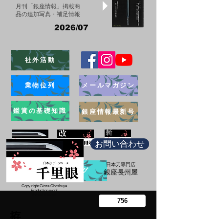
月刊「銀座情報」掲載商
品の追加写真・補足情報
2026/07
社外活動
業物位列
メールマガジン
鑑賞の基礎知識
銀座情報最新号
お問い合わせ
日本刀専門店
ブログ
​銀座長州屋
Copy right Ginza Choshuya
Production work
​Tomoriki Imazu
拵