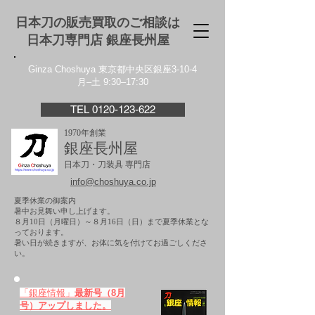
日本刀の販売買取のご相談は
日本刀専門店 銀座⻑州屋
Ginza Choshuya 東京都中央区銀座3-10-4
月–土 9:30–17:30
TEL 0120-123-622
1970年創業
銀座長州屋
日本刀・刀装具 専門店
info@choshuya.co.jp
夏季休業の御案内
暑中お見舞い申し上げます。
８月10日（月曜日）～８月16日（日）まで夏季休業とな
っております。
​暑い日が続きますが、お体に気を付けてお過ごしくださ
い。
「銀座情報」
最新号（8月
号）アップしました。