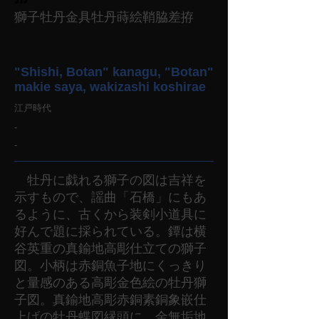
獅子牡丹金具牡丹蒔絵鞘脇差拵
"Shishi, Botan" kanagu, "Botan"
makie saya, wakizashi koshirae
江戸時代
-
-
牡丹に戯れる獅子の図は吉祥を
示すもので、謡曲「石橋」にもあ
るように、古くから装剣小道具に
好んで題に採られている。鐔は横
谷英重の真鍮地高彫仕立ての獅子
図。小柄は赤銅魚子地にくっきり
と量感のある高彫金色絵の牡丹獅
子図。真鍮地高彫赤銅素銅象嵌仕
上げの牡丹蝶図縁頭に、金無垢地