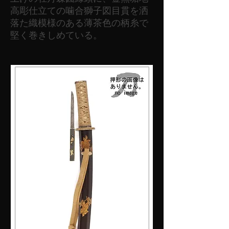
高彫仕立ての噛合獅子図目貫を洒
落た織模様のある薄茶色の柄糸で
堅く巻きしめている。