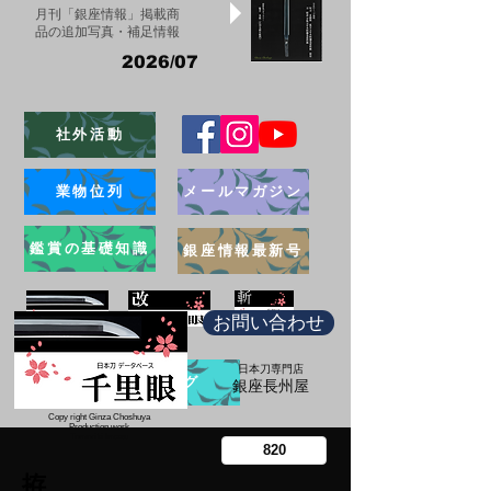
月刊「銀座情報」掲載商
品の追加写真・補足情報
2026/07
社外活動
業物位列
メールマガジン
鑑賞の基礎知識
銀座情報最新号
お問い合わせ
日本刀専門店
ブログ
​銀座長州屋
Copy right Ginza Choshuya
Production work
​Tomoriki Imazu
拵