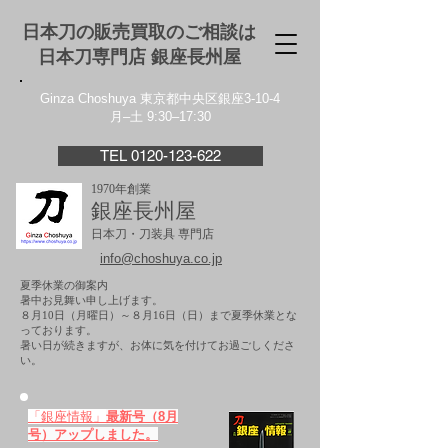
日本刀の販売買取のご相談は
日本刀専門店 銀座⻑州屋
Ginza Choshuya 東京都中央区銀座3-10-4
月–土 9:30–17:30
TEL 0120-123-622
1970年創業
銀座長州屋
日本刀・刀装具 専門店
info@choshuya.co.jp
夏季休業の御案内
暑中お見舞い申し上げます。
８月10日（月曜日）～８月16日（日）まで夏季休業とな
っております。
​暑い日が続きますが、お体に気を付けてお過ごしくださ
い。
「銀座情報」
最新号（8月
号）アップしました。