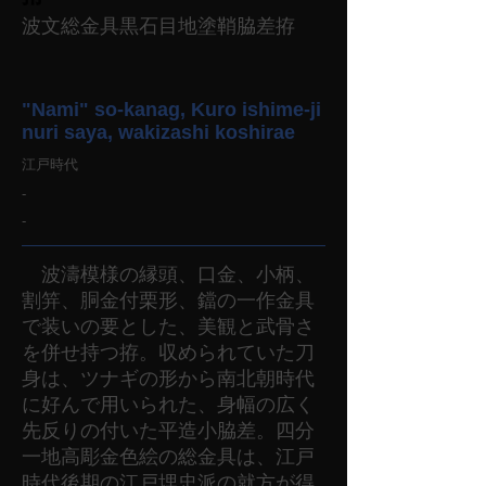
波文総金具黒石目地塗鞘脇差拵
"Nami" so-kanag, Kuro ishime-ji
nuri saya, wakizashi koshirae
江戸時代
-
-
波濤模様の縁頭、口金、小柄、
割笄、胴金付栗形、鐺の一作金具
で装いの要とした、美観と武骨さ
を併せ持つ拵。収められていた刀
身は、ツナギの形から南北朝時代
に好んで用いられた、身幅の広く
先反りの付いた平造小脇差。四分
一地高彫金色絵の総金具は、江戸
時代後期の江戸埋忠派の就方が得