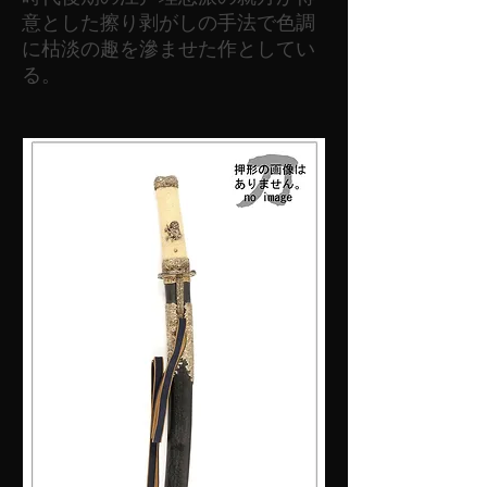
意とした擦り剥がしの手法で色調
に枯淡の趣を滲ませた作としてい
る。