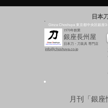
日本
Ginza Choshuya 東京都中央区銀座3-10
1970年創業
銀座長州屋
日本刀・刀装具 専門店
info@choshuya.co.jp
月刊「銀座