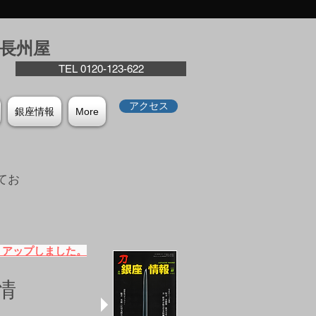
座⻑州屋
TEL 0120-123-622
アクセス
銀座情報
More
てお
。
）アップしました。
情