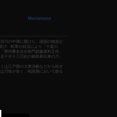
Muramasa
河川の中洲に開けた、諸国の物資が
ち並び、町衆の自治により「十楽の
は「勢州桑名住右衛門尉藤原村正作」
癸丑十月十三日紀の鍋島家伝来の刀、
くは江戸期の大衆演劇などから紡ぎ
刀は刃味が良く、戦国期において頗る