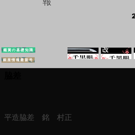
報
鑑賞の基礎知識
銀座情報最新号
脇差
平造脇差 銘 村正