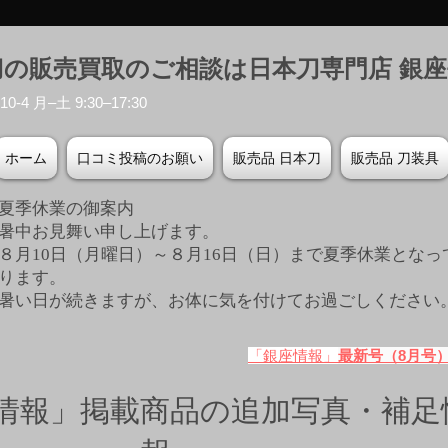
刀の販売買取のご相談は日本刀専門店 銀
-4 月–土 9:30–17:30
ホーム
口コミ投稿のお願い
販売品 日本刀
販売品 刀装具
夏季休業の御案内
暑中お見舞い申し上げます。
８月10日（月曜日）～８月16日（日）まで夏季休業となっ
ります。
​暑い日が続きますが、お体に気を付けてお過ごしください
「銀座情報」
最新号（8月号
情報」掲載商品の追加写真・補足