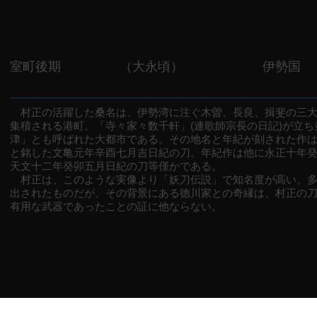
室町後期
（大永頃）
伊勢国
村正の活躍した桑名は、伊勢湾に注ぐ木曽、長良、揖斐の三大
集積される港町。「寺々家々数千軒」(連歌師宗長の日記)が立
津」とも呼ばれた大都市である。その地名と年紀が刻された作
と銘した文亀元年辛酉七月吉日紀の刀。年紀作は他に永正十年
天文十二年癸卯五月日紀の刀等僅かである。
村正は、このような実像より「妖刀伝説」で知名度が高い。多
出されたものだが、その背景にある徳川家との奇縁は、村正の
有用な武器であったことの証に他ならない。