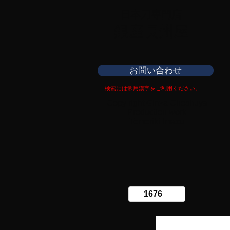
日本刀専門店
​銀座長州屋
お問い合わせ
検索には常用漢字をご利用ください。
Copy right Ginza Choshuya
Production work
​Tomoriki Imazu