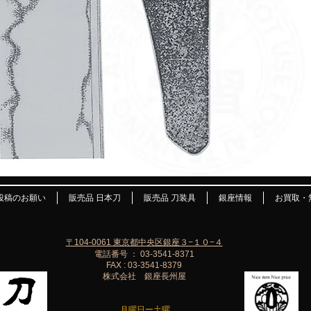
投稿のお願い
販売品 日本刀
販売品 刀装具
銀座情報
お買取・
〒104-0061 東京都中央区銀座３−１０−４
電話番号 ： 03-3541-8371
FAX : 03-3541-8379
株式会社 銀座長州屋
月曜日ー土曜