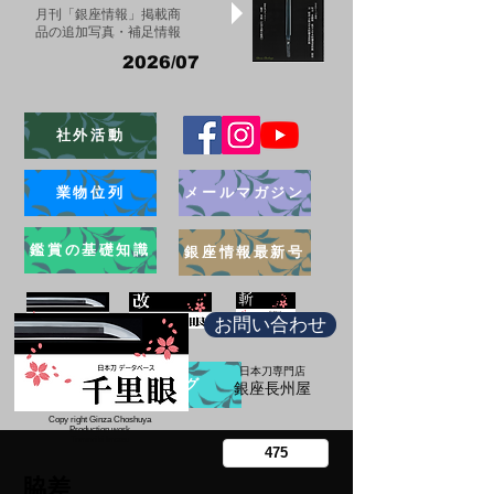
月刊「銀座情報」掲載商
品の追加写真・補足情報
2026/07
社外活動
業物位列
メールマガジン
鑑賞の基礎知識
銀座情報最新号
お問い合わせ
日本刀専門店
ブログ
​銀座長州屋
Copy right Ginza Choshuya
Production work
​Tomoriki Imazu
脇差