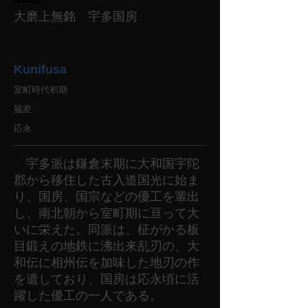
大磨上無銘 宇多国房
Kunifusa
室町時代初期
脇差
応永
宇多派は鎌倉末期に大和国宇陀
郡から移住した古入道国光に始ま
り、国房、国宗などの優工を輩出
し、南北朝から室町期に亘って大
いに栄えた。同派は、柾がかる板
目鍛えの地鉄に沸出来乱刃の、大
和伝に相州伝を加味した地刃の作
を遺しており、国房は応永頃に活
躍した優工の一人である。