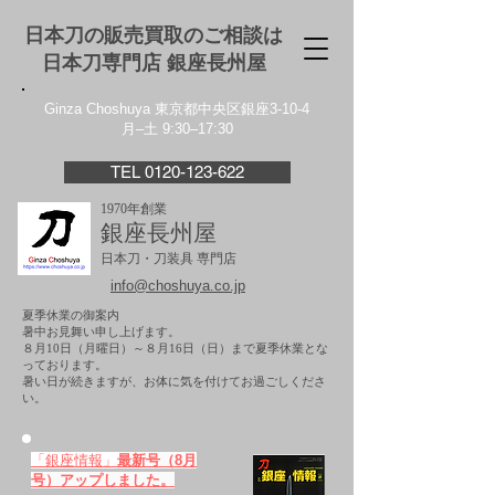
日本刀の販売買取のご相談は
日本刀専門店 銀座⻑州屋
Ginza Choshuya 東京都中央区銀座3-10-4
月–土 9:30–17:30
TEL 0120-123-622
1970年創業
銀座長州屋
日本刀・刀装具 専門店
info@choshuya.co.jp
夏季休業の御案内
暑中お見舞い申し上げます。
８月10日（月曜日）～８月16日（日）まで夏季休業とな
っております。
​暑い日が続きますが、お体に気を付けてお過ごしくださ
い。
「銀座情報」
最新号（8月
号）アップしました。