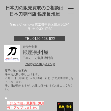
日本刀の販売買取のご相談は
日本刀専門店 銀座⻑州屋
Ginza Choshuya 東京都中央区銀座3-10-4
月–土 9:30–17:30
TEL 0120-123-622
1970年創業
銀座長州屋
日本刀・刀装具 専門店
info@choshuya.co.jp
夏季休業の御案内
暑中お見舞い申し上げます。
８月10日（月曜日）～８月16日（日）まで夏季休業とな
っております。
​暑い日が続きますが、お体に気を付けてお過ごしくださ
い。
「銀座情報」
最新号（8月
号）アップしました。