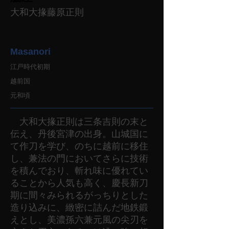
大和大掾藤原正則
Masanori
江戸時代初期
越前国
元和頃
大和大掾正則は三条吉則の末と
伝え、丹後宮津の出身。山城国に
て作刀を学び、のちに越前に移住
し、兼法の門においてさらに技術
を積んでおり、斬れ味に優れてい
ることから人気も高く、慶長新刀
期に間々みられるがっちりとした
造り込みに、緻密に詰んだ地鉄鍛
えとし、美濃孫六兼元風の尖刃を