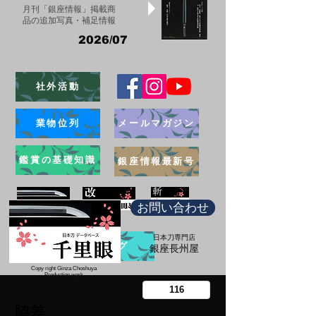
月刊「銀座情報」掲載商
品の追加写真・補足情報
2026/07
社外活動
業物位列
メールマガジン
鑑賞の基礎知識
銀座情報最新号
お問い合わせ
日本刀専門店
ブログ
​銀座長州屋
Copy right Ginza Choshuya
Production work
​Tomoriki Imazu
脇差