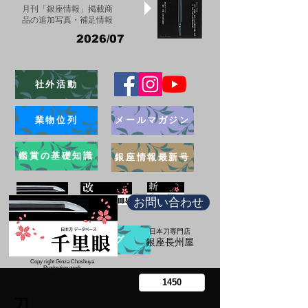
月刊「銀座情報」掲載商
品の追加写真・補足情報
2026/07
社外活動
業物位列
メールマガジン
鑑賞の基礎知識
銀座情報最新号
お問い合わせ
日本刀専門店
ブログ
​銀座長州屋
Copy right Ginza Choshuya
Production work
​Tomoriki Imazu
刀