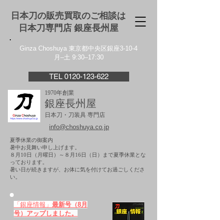
日本刀の販売買取のご相談は
日本刀専門店 銀座⻑州屋
Ginza Choshuya 東京都中央区銀座3-10-4
月–土 9:30–17:30
TEL 0120-123-622
1970年創業
銀座長州屋
日本刀・刀装具 専門店
info@choshuya.co.jp
夏季休業の御案内
暑中お見舞い申し上げます。
８月10日（月曜日）～８月16日（日）まで夏季休業とな
っております。
​暑い日が続きますが、お体に気を付けてお過ごしくださ
い。
「銀座情報」
最新号（8月
号）アップしました。