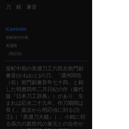
刀 銘 兼音
Kaneoto
室町時代中期
美濃国
（明応頃）
室町中期の美濃刀工六郎左衛門尉
兼音(かねおと)の刀。「濃州関住
（右）衛門尉兼音年七十四」と銘
した明應四年二月日紀の作（藤代
版『日本刀工辞典』）があり、生
まれは応永二十九年。作刀期間は
長く、嘉吉から明応頃に到る(注
①)（『美濃刀大鑑』）。小銘に切
る孫六の親世代の兼元との合作が