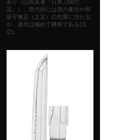
あり（山田英著『日本刀関七
流』）、世代的には孫六兼元や和
泉守兼定（之定）の先輩に当たる
が、遺作は極めて稀有である(注
②)。